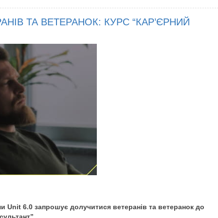
НІВ ТА ВЕТЕРАНОК: КУРС “КАР’ЄРНИЙ
ми Unit 6.0 запрошує долучитися ветеранів та ветеранок до
сультант”.