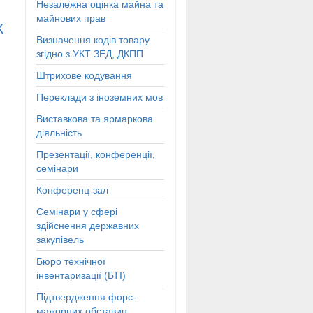
Незалежна оцінка майна та
майнових прав
Х
Визначення кодів товару
згідно з УКТ ЗЕД, ДКПП
Штрихове кодування
Переклади з іноземних мов
Виставкова та ярмаркова
діяльність
Презентації, конференції,
семінари
Конференц-зал
Семінари у сфері
здійснення державних
закупівель
Бюро технічної
інвентаризації (БТІ)
Підтвердження форс-
мажорних обставин