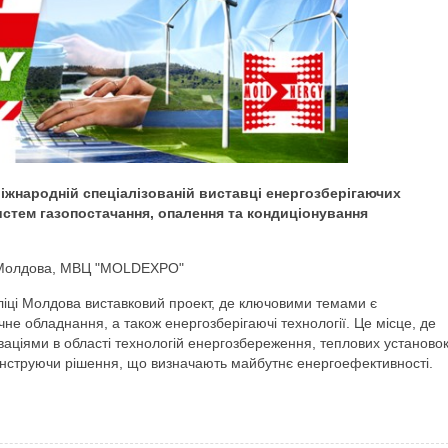
іжнародній спеціалізованій виставці енергозберігаючих
истем газопостачання, опалення та кондиціонування
 Молдова, МВЦ "MOLDEXPO"
ліці Молдова виставковий проект, де ключовими темами є
чне обладнання, а також енергозберігаючі технології. Це місце, де
аціями в області технологій енергозбереження, теплових установо
онструючи рішення, що визначають майбутнє енергоефективності.