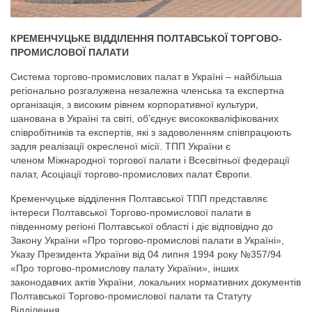
КРЕМЕНЧУЦЬКЕ ВІДДІЛЕННЯ ПОЛТАВСЬКОЇ ТОРГОВО-
ПРОМИСЛОВОЇ ПАЛАТИ
Система торгово-промислових палат в Україні – найбільша
регіонально розгалужена незалежна членська та експертна
організація, з високим рівнем корпоративної культури,
шанована в Україні та світі, об’єднує висококваліфікованих
співробітників та експертів, які з задоволенням співпрацюють
задля реалізації окресленої місії. ТПП України є
членом Міжнародної торгової палати і Всесвітньої федерації
палат, Асоціації торгово-промислових палат Європи.
Кременчуцьке відділення Полтавської ТПП представляє
інтереси Полтавської Торгово-промислової палати в
південному регіоні Полтавської області і діє відповідно до
Закону України «Про торгово-промислові палати в Україні»,
Указу Президента України від 04 липня 1994 року №357/94
«Про торгово-промислову палату України», інших
законодавчих актів України, локальних нормативних документів
Полтавської Торгово-промислової палати та Статуту
Відділення.