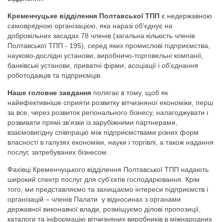
Кременчуцьке відділення Полтавської ТПП
є недержавною
самоврядною організацією, яка наразі об'єднує на
добровільних засадах 78 членів (загальна кількість членів
Полтавської ТПП - 195), серед яких промислові підприємства,
науково-дослідні установи, виробничо-торговельні компанії,
банківські установи, приватні фірми, асоціації і об'єднання
роботодавців та підприємців.
Наше головне завдання
полягає в тому, щоб як
найефективніше сприяти розвитку вітчизняної економіки, перш
за все, через розвиток регіонального бізнесу, налагоджувати і
розвивати прямі зв’язки із зарубіжними партнерами,
взаємовигідну співпрацю між підприємствами різних форм
власності в галузях економіки, науки і торгівлі, а також надання
послуг, затребуваних бізнесом.
Фахівці Кременчуцького відділення Полтавської ТПП надають
широкий спектр послуг для суб’єктів господарювання. Крім
того, ми представляємо та захищаємо інтереси підприємств i
органiзацiй – членiв Палати у вiдносинах з органами
державної виконавчої влади, розміщуємо ділові пропозиції,
каталоги та інформацію вітчизняних виробників в міжнародних