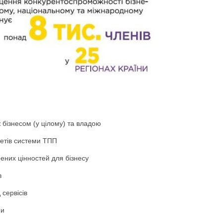
ж бізнесом (у цілому) та владою
тетів системи ТПП
рених цінностей для бізнесу
в
 сервісів
ми