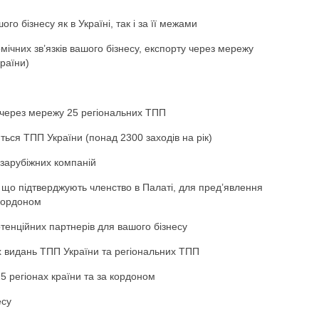
ого бізнесу як в Україні, так і за її межами
мічних зв’язків вашого бізнесу, експорту через мережу
раїни)
у через мережу 25 регіональних ТПП
ться ТПП України (понад 2300 заходів на рік)
зарубіжних компаній
 що підтверджують членство в Палаті, для пред’явлення
 кордоном
тенційних партнерів для вашого бізнесу
х видань ТПП України та регіональних ТПП
25 регіонах країни та за кордоном
есу