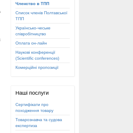
Членство в ТПП
а
Список членів Полтавської
ТПП
Українсько-чеське
співробітництво
х
Оплата он-лайн
Наукові конференції
(Scientific conferences)
Комерційні пропозиції
Наші
послуги
Сертифікати про
походження товару
Товарознавча та судова
експертиза