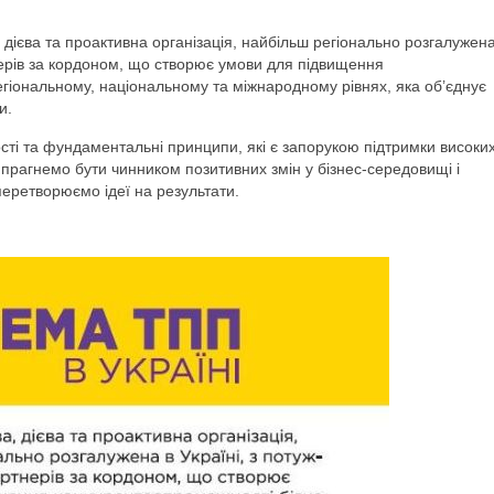
 дієва та проактивна організація, найбільш регіонально розгалужен
ерів за кордоном, що створює умови для підвищення
егіональному, національному та міжнародному рівнях, яка об’єднує
и.
сті та фундаментальні принципи, які є запорукою підтримки високи
и прагнемо бути чинником позитивних змін у бізнес-середовищі і
перетворюємо ідеї на результати.