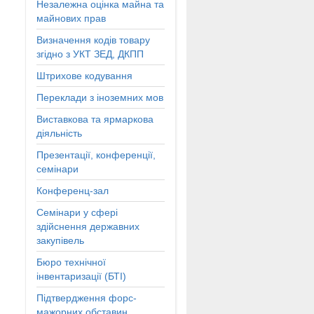
Незалежна оцінка майна та
майнових прав
Визначення кодів товару
згідно з УКТ ЗЕД, ДКПП
Штрихове кодування
Переклади з іноземних мов
Виставкова та ярмаркова
діяльність
Презентації, конференції,
семінари
Конференц-зал
Семінари у сфері
здійснення державних
закупівель
Бюро технічної
інвентаризації (БТІ)
Підтвердження форс-
мажорних обставин