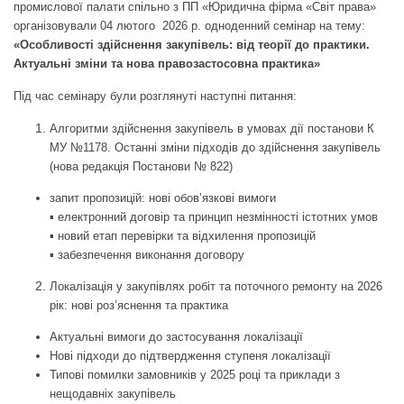
промислової палати спільно з ПП «Юридична фірма «Світ права»
організовували 04 лютого 2026 р. одноденний семінар на тему:
«Особливості здійснення закупівель: від теорії до практики.
Актуальні зміни та нова правозастосовна практика»
Під час семінару були розглянуті наступні питання:
Алгоритми здійснення закупівель в умовах дії постанови К
МУ №1178. Останні зміни підходів до здійснення закупівель
(нова редакція Постанови № 822)
запит пропозицій: нові обов’язкові вимоги
▪ електронний договір та принцип незмінності істотних умов
▪ новий етап перевірки та відхилення пропозицій
▪ забезпечення виконання договору
Локалізація у закупівлях робіт та поточного ремонту на 2026
рік: нові роз’яснення та практика
Актуальні вимоги до застосування локалізації
Нові підходи до підтвердження ступеня локалізації
Типові помилки замовників у 2025 році та приклади з
нещодавніх закупівель