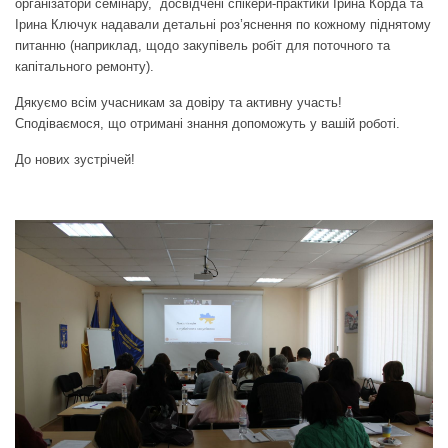
організатори семінару, досвідчені спікери-практики Ірина Корда та
Ірина Ключук надавали детальні роз’яснення по кожному піднятому
питанню (наприклад, щодо закупівель робіт для поточного та
капітального ремонту).
Дякуємо всім учасникам за довіру та активну участь!
Сподіваємося, що отримані знання допоможуть у вашій роботі.
До нових зустрічей!