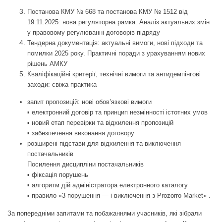
Постанова КМУ № 668 та постанова КМУ № 1512 від
19.11.2025: нова регуляторна рамка. Аналіз актуальних змін
у правовому регулюванні договорів підряду
Тендерна документація: актуальні вимоги, нові підходи та
помилки 2025 року. Практичні поради з урахуванням нових
рішень АМКУ
Кваліфікаційні критерії, технічні вимоги та антидемпінгові
заходи: свіжа практика
запит пропозицій: нові обов’язкові вимоги
▪ електронний договір та принцип незмінності істотних умов
▪ новий етап перевірки та відхилення пропозицій
▪ забезпечення виконання договору
розширені підстави для відхилення та виключення
постачальників
Посилення дисципліни постачальників
▪ фіксація порушень
▪ алгоритм дій адміністратора електронного каталогу
▪ правило «3 порушення — і виключення з Prozorro Market» .
За попередніми запитами та побажаннями учасників, які зібрали