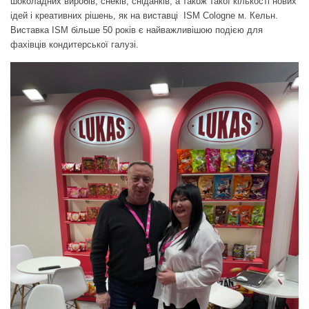
шоколадних виробів, снеків, сніданків, а також такої кількості нових
ідей і креативних рішень, як на виставці ISM Сologne м. Кельн.
Виставка ISM більше 50 років є найважливішою подією для
фахівців кондитерської галузі.