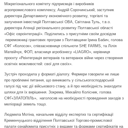
Міжрегіонального комітету підприємців і виробників
агропромислового комплексу, Андрій Сорочинський, заступник
директора Департаменту економічного розвитку, торгівлі та
залучення інвестицій Полтавської ОВА, Світлана Туль, т.в.о.
директора Агенції регіонального розвитку Полтавської області
«Офіс євроінтеграції». Поділились з присутніми своїм досвідом
переможниці грантових програм з Полтавщини Ірина Бабич, голова
СФГ «Колосок», співзасновниця спільноти SHE FARMS, та Лілія
Матвійчук, ФОП, власниця агробізнесу «LIAGRO», керівниця
проєкту «Реінтеграція ветеранів та ветеранок війни через створення
освітніх можливостей: свої для своїх».
Зустріч проходила у форматі діалогу. Фермери говорили не лише
про проблемні питання, що виникають у сільськогосподарській
галузі під час дії військового стану, а й про необхідність знаходити
шляхи для їх вирішення. Зокрема, Михайло Колісник, голова
СФГ«ЗЛАТОПІЛЬ», наголосив на необхідності проведення заходів з
меліорації земель тощо.
Людмила Мотіна
,
начальник відділу експертиз та сертифікації
Кременчуцького відділення Полтавської Торгово-промислової
палати ознайомила присутніх з видами та формами сертифікатів на