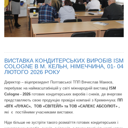
ВИСТАВКА КОНДИТЕРСЬКИХ ВИРОБІВ ISM
COLOGNE В М. КЕЛЬН, НІМЕЧЧИНА, 01- 04
ЛЮТОГО 2026 РОКУ
Директор – віцепрезидент Полтавської ТПП Вячеслав Макеєв,
перебуває на наймасштабнішій у світі міжнародній виставці
ISM
Сologne - 2026
готових кондитерських виробів і снеків, де вчергове
представляють свою продукцію провідні компанії з Кременчука:
ПП
«ВТК «ЛУКАС», ТОВ «СВІТЕЙЛ» та ТОВ «САЛЕКС АБСОЛЮТ» ,
які є постійними учасниками виставки.
Ніде більше не зустріти такого розмаїття готових кондитерських і