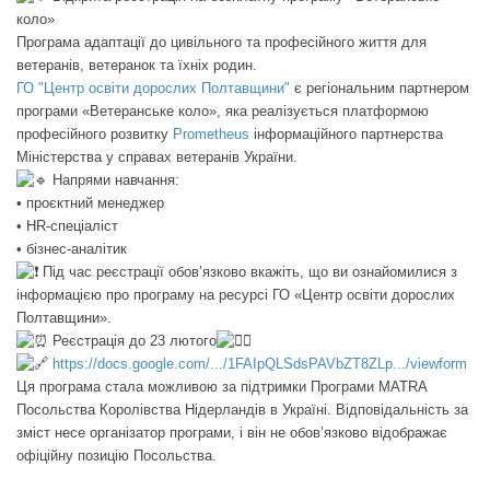
коло»
Програма адаптації до цивільного та професійного життя для
ветеранів, ветеранок та їхніх родин.
ГО "Центр освіти дорослих Полтавщини"
є регіональним партнером
програми «Ветеранське коло», яка реалізується платформою
професійного розвитку
Prometheus
інформаційного партнерства
Міністерства у справах ветеранів України.
Напрями навчання:
• проєктний менеджер
• HR-спеціаліст
• бізнес-аналітик
Під час реєстрації обов’язково вкажіть, що ви ознайомилися з
інформацією про програму на ресурсі ГО «Центр освіти дорослих
Полтавщини».
Реєстрація до 23 лютого
https://docs.google.com/.../1FAIpQLSdsPAVbZT8ZLp.../viewform
Ця програма стала можливою за підтримки Програми MATRA
Посольства Королівства Нідерландів в Україні. Відповідальність за
зміст несе організатор програми, і він не обов’язково відображає
офіційну позицію Посольства.