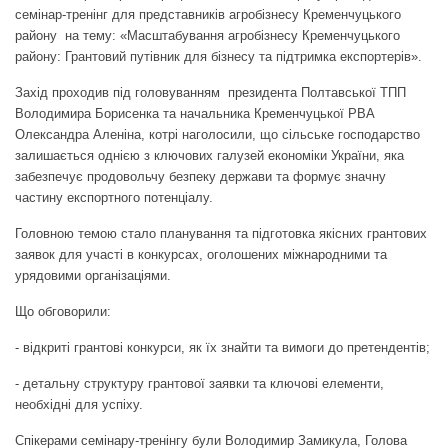
семінар-тренінг для представників агробізнесу Кременчуцького
району на тему: «Масштабування агробізнесу Кременчуцького
району: Грантовий путівник для бізнесу та підтримка експортерів».
Захід проходив під головуванням президента Полтавської ТПП
Володимира Борисенка та начальника Кременчуцької РВА
Олександра Аленіна, котрі наголосили, що сільське господарство
залишається однією з ключових галузей економіки України, яка
забезпечує продовольчу безпеку держави та формує значну
частину експортного потенціалу.
Головною темою стало планування та підготовка якісних грантових
заявок для участі в конкурсах, оголошених міжнародними та
урядовими організаціями.
Що обговорили:
- відкриті грантові конкурси, як їх знайти та вимоги до претендентів;
- детальну структуру грантової заявки та ключові елементи,
необхідні для успіху.
Спікерами семінару-тренінгу були Володимир Замикула, Голова