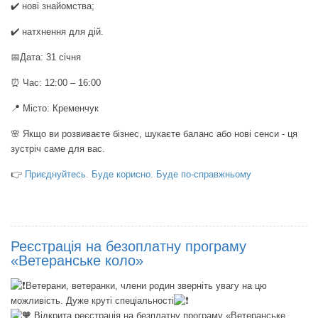
✔️ нові знайомства;
✔️ натхнення для дій.
📅Дата: 31 січня
⏰ Час: 12:00 – 16:00
📍 Місто: Кременчук
🌸 Якщо ви розвиваєте бізнес, шукаєте баланс або нові сенси - ця
зустріч саме для вас.
👉
Приєднуйтесь. Буде корисно. Буде по-справжньому
Реєстрація на безоплатну програму
«Ветеранське коло»
Ветерани, ветеранки, члени родин зверніть увагу на цю
можливість. Дуже круті спеціальності
Відкрита реєстрація на безплатну програму «Ветеранське