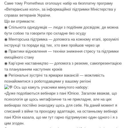
Саме тому Prometheus оголошує набір на безплатну програму
«Ветеранське коло», за інформаційної підтримки Міністерства у
справах ветеранів України.
Що ви отримаєте:
◉ Спільнота однодумців — люди з подібним досвідом, де можна
бути собою та говорити про складне без осуду
◉ Менторська підтримка — допомога на кожному етапі, зрозумілі
інструкції та поради від тих, хто вже пройшов через це
◉ Практики відновлення — техніки зниження стресу та підтримки
емоційного стану
◉ Кар’єрне наставництво — допомога з резюме, самопрезентацією
та плануванням наступних кроків
◉ Регіональні зустрічі та ярмарки вакансій — можливість
познайомитися з роботодавцями у вашому регіоні
Ось що кажуть учасники минулого набору:
«Дуже подобаються вебінари з пані Юлією. Загалом вважав, що
психологія це щось метафізичне та не прикладне, але на цих
вебінарах постійно знаходжу щось для себе. На даний момент я
списаний з війни та проходжу адаптацію, на останньому вебінарі
пані Юлія казала, що ми тут гарно підтримуємо один одного і я з
цим згоден.