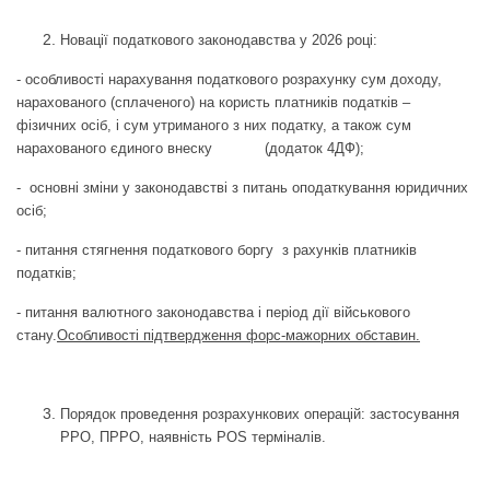
Новації податкового законодавства у 2026 році:
- особливості нарахування податкового розрахунку сум доходу,
нарахованого (сплаченого) на користь платників податків –
фізичних осіб, і сум утриманого з них податку, а також сум
нарахованого єдиного внеску (додаток 4ДФ);
- основні зміни у законодавстві з питань оподаткування юридичних
осіб;
- питання стягнення податкового боргу з рахунків платників
податків;
- питання валютного законодавства і період дії військового
стану.
Особливості підтвердження форс-мажорних обставин.
Пор
ядок проведення розрахункових операцій: застосування
РРО, ПРРО, наявність POS терміналів.