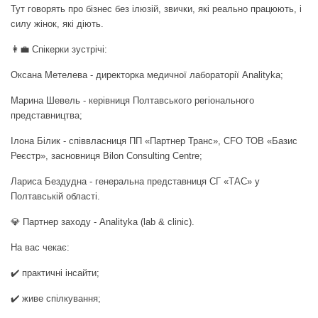
Тут говорять про бізнес без ілюзій, звички, які реально працюють, і
силу жінок, які діють.
👩‍💼 Спікерки зустрічі:
Оксана Метелева - директорка медичної лабораторії Analityka;
Марина Шевель - керівниця Полтавського регіонального
представництва;
Ілона Білик - співвласниця ПП «Партнер Транс», CFO ТОВ «Базис
Реєстр», засновниця Bilon Consulting Centre;
Лариса Бездудна - генеральна представниця СГ «ТАС» у
Полтавській області.
💎 Партнер заходу - Analityka (lab & clinic).
На вас чекає:
✔️ практичні інсайти;
✔️ живе спілкування;