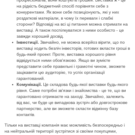
на рідкість бюджетний спосіб порівняти себе з
конкурентами. Як вони себе позиціонують, які у них
роздаткові матеріали, в чому їх переваги і слабкі
сторони? Відповіді на всі ці питання можна отримати на
виставці. А також поспілкуватися з ними особисто - це
завжди хороший досвід.
Інвестиції.
Звичайно, не можна всерйоз вірити, що по
виставці ходить безліч інвесторів, готових вкласти гроші в
будь-який проект. Проте, виставка хорошого рівня
відвідується ними обов'язково. Якщо ви зумієте
представити себе правильні і грамотні чином, зможете
зацікавити цю аудиторію, то успіх організації
гарантований.
Комунікації.
Це складова будь-якої виставки будь-якого
рівня. Саме потрібні зв'язки і знайомства - це те, що ви
гарантовано отримаєте на заході. Звичайно, залежить
від вас, чи буде це випадкова зустріч або довгострокове
партнерство, але ви зможете скласти відмінну базу
контактів.
Тільки на виставці компанія має можливість безпосередньо і
на нейтральній території зустрітися зі своїми покупцями,