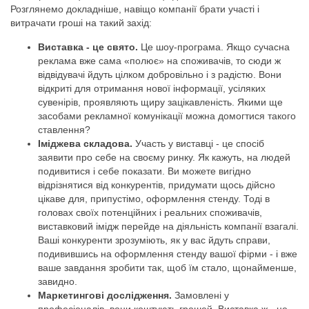
Розглянемо докладніше, навіщо компанії брати участі і
витрачати гроші на такий захід:
Виставка - це свято.
Це шоу-програма. Якщо сучасна
реклама вже сама «полює» на споживачів, то сюди ж
відвідувачі йдуть цілком добровільно і з радістю. Вони
відкриті для отримання нової інформації, усіляких
сувенірів, проявляють щиру зацікавленість. Якими ще
засобами рекламної комунікації можна домогтися такого
ставлення?
Іміджева складова.
Участь у виставці - це спосіб
заявити про себе на своєму ринку. Як кажуть, на людей
подивитися і себе показати. Ви можете вигідно
відрізнятися від конкурентів, придумати щось дійсно
цікаве для, припустімо, оформлення стенду. Тоді в
головах своїх потенційних і реальних споживачів,
виставковий імідж перейде на діяльність компанії взагалі.
Ваші конкуренти зрозуміють, як у вас йдуть справи,
подивившись на оформлення стенду вашої фірми - і вже
ваше завдання зробити так, щоб їм стало, щонайменше,
завидно.
Маркетингові дослідження.
Замовлені у
професіоналів, вони коштують грошей. Виставка ж - це