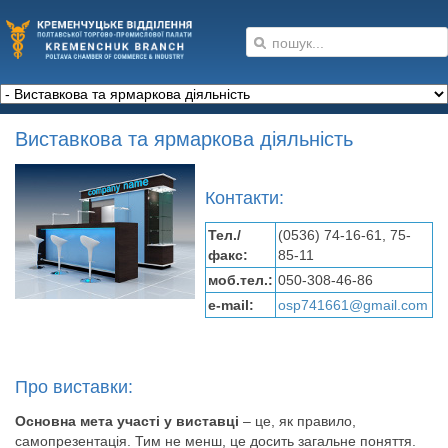
Виставкова та ярмаркова діяльність
Контакти:
Тел./
(0536) 74-16-61, 75-
факс:
85-11
моб.тел.:
050-308-46-86
e-mail:
osp741661@gmail.com
Про виставки:
Основна мета участі у виставці
– це, як правило,
самопрезентація. Тим не менш, це досить загальне поняття.