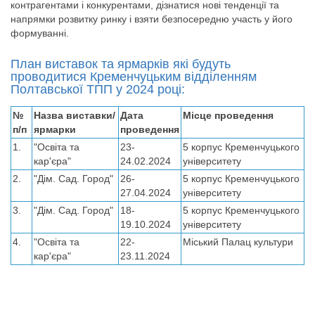
контрагентами і конкурентами, дізнатися нові тенденції та
напрямки розвитку ринку і взяти безпосередню участь у його
формуванні.
План виставок та ярмарків які будуть
проводитися Кременчуцьким відділенням
Полтавської ТПП у 2024 році:
№
Назва виставки/
Дата
Місце проведення
п/п
ярмарки
проведення
1.
"Освіта та
23-
5 корпус Кременчуцького
кар'єра"
24.02.2024
університету
2.
"Дім. Сад. Город"
26-
5 корпус Кременчуцького
27.04.2024
університету
3.
"Дім. Сад. Город"
18-
5 корпус Кременчуцького
19.10.2024
університету
4.
"Освіта та
22-
Міський Палац культури
кар'єра"
23.11.2024