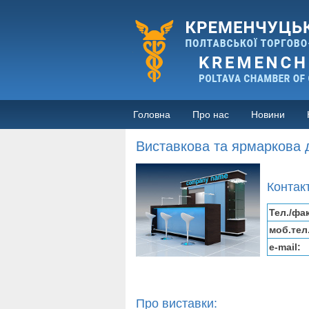
Головна
Про нас
Новини
Виставкова та ярмаркова д
Контак
Тел./фа
моб.тел.
e-mail:
Про виставки: