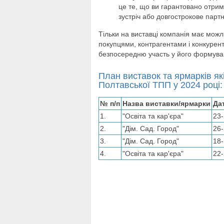
це те, що ви гарантовано отрим
зустріч або довгострокове партн
Тільки на виставці компанія має можли
покупцями, контрагентами і конкурента
безпосередню участь у його формува
План виставок та ярмарків я
Полтавської ТПП у 2024 році:
№ п/п
Назва виставки/ярмарки
Да
1.
"Освіта та кар'єра"
23-
2.
"Дім. Сад. Город"
26-
3.
"Дім. Сад. Город"
18-
4.
"Освіта та кар'єра"
22-