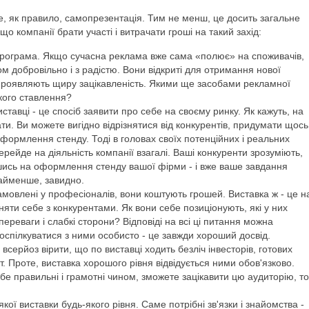
е, як правило, самопрезентація. Тим не менш, це досить загальне
о компанії брати участі і витрачати гроші на такий захід:
рограма. Якщо сучасна реклама вже сама «полює» на споживачів,
ком добровільно і з радістю. Вони відкриті для отримання нової
, проявляють щиру зацікавленість. Якими ще засобами рекламної
кого ставлення?
ставці - це спосіб заявити про себе на своєму ринку. Як кажуть, на
ти. Ви можете вигідно відрізнятися від конкурентів, придумати щось
оформлення стенду. Тоді в головах своїх потенційних і реальних
ерейде на діяльність компанії взагалі. Ваші конкуренти зрозуміють,
вшись на оформлення стенду вашої фірми - і вже ваше завдання
найменше, завидно.
мовлені у професіоналів, вони коштують грошей. Виставка ж - це н
няти себе з конкурентами. Як вони себе позиціонують, які у них
 переваги і слабкі сторони? Відповіді на всі ці питання можна
поспілкуватися з ними особисто - це завжди хороший досвід.
всерйоз вірити, що по виставці ходить безліч інвесторів, готових
т. Проте, виставка хорошого рівня відвідується ними обов'язково.
бе правильні і грамотні чином, зможете зацікавити цю аудиторію, то
кої виставки будь-якого рівня. Саме потрібні зв'язки і знайомства -