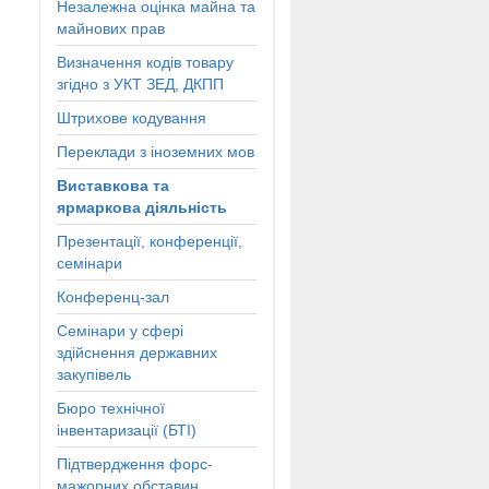
Незалежна оцінка майна та
майнових прав
Визначення кодів товару
згідно з УКТ ЗЕД, ДКПП
Штрихове кодування
Переклади з іноземних мов
Виставкова та
ярмаркова діяльність
Презентації, конференції,
семінари
Конференц-зал
Семінари у сфері
здійснення державних
закупівель
Бюро технічної
інвентаризації (БТІ)
Підтвердження форс-
мажорних обставин