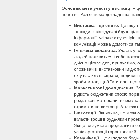
Основна мета участі у виставці
– ц
поняття. Розглянемо докладніше, навіщ
Виставка - це свято.
Це шоу-п
то сюди ж відвідувачі йдуть ціл
інформації, усіляких сувенірів
комунікації можна домогтися та
Іміджева складова.
Участь у ви
людей подивитися і себе показа
дійсно цікаве для, припустімо, 
споживачів, виставковий імідж п
як у вас йдуть справи, подиви
зробити так, щоб їм стало, що
Маркетингові дослідження.
За
рідкість бюджетний спосіб порів
роздаткові матеріали, в чому їх
отримати на виставці. А також 
Інвестиції.
Звичайно, не можна 
вкласти гроші в будь-який проек
Якщо ви зумієте представити се
успіх організації гарантований.
Комунікації.
Це складова будь-я