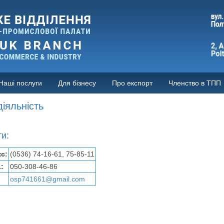
Наші послуги
Для бізнесу
Про експорт
Членство в ТПП
іяльність
ти:
кс:
(0536) 74-16-61, 75-85-11
:
050-308-46-86
osp741661@gmail.com