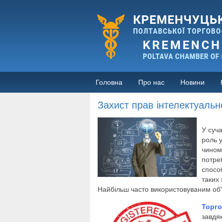
Головна
Про нас
Новини
Захист прав інтелектуальн
У суча
роль у
чином
потреб
спосо
таких 
Найбільш часто використовуваним об'
Торго
завдяк