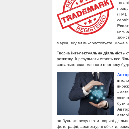
товарі
приці
(ТМ).
серві
Реєст
викори
захис
марка, яку ви використовуєте, може з’
Творча
інтелектуальна діяльність
с
розвитку. Її результати стають все біл
соціально-економічного прогресу будь-
Автор
інтел
вираже
«мате
захист
бути в
Автор
автор
на будь-які результати творчої діяль
фотографії, архітектурні об’єкти, рек