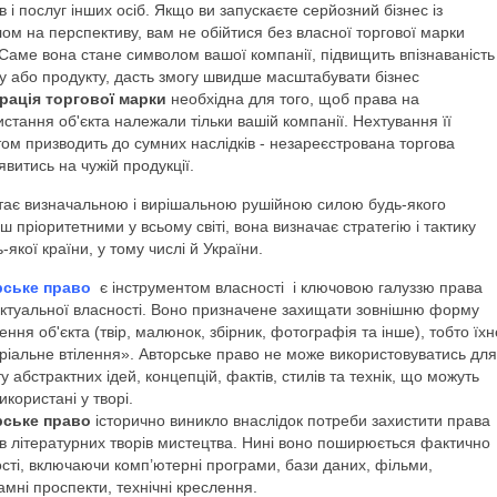
в і послуг інших осіб. Якщо ви запускаєте серйозний бізнес із
лом на перспективу, вам не обійтися без власної торгової марки
 Саме вона стане символом вашої компанії, підвищить впізнаваність
су або продукту, дасть змогу швидше масштабувати бізнес
рація торгової марки
необхідна для того, щоб права на
стання об'єкта належали тільки вашій компанії. Нехтування її
том призводить до сумних наслідків - незареєстрована торгова
явитись на чужій продукції.
тає визначальною і вирішальною рушійною силою будь-якого
ьш пріоритетними у всьому світі, вона визначає стратегію і тактику
якої країни, у тому числі й України.
ське право
є інструментом власності і ключовою галуззю права
ектуальної власності. Воно призначене захищати зовнішню форму
ння об'єкта (твір, малюнок, збірник, фотографія та інше), тобто їхн
ріальне втілення». Авторське право не може використовуватись для
у абстрактних ідей, концепцій, фактів, стилів та технік, що можуть
икористані у творі.
ське право
історично виникло внаслідок потреби захистити права
ів літературних творів мистецтва. Нині воно поширюється фактично
ності, включаючи комп’ютерні програми, бази даних, фільми,
ламні проспекти, технічні креслення.