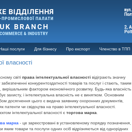
Наші послуги
Для бізнесу
Про експорт
Членство в ТПП
ої власності
сному світі
права інтелектуальної власності
відіграють значну
 забезпеченні конкурентоздатності товарів та послуг і стають, таким
, вирішальним фактором економічного розвитку. Будь-яка власність
ує захисту, і інтелектуальна власність не є винятком. Основним
бом досягнення цього є видача заявнику охоронних документів,
як патенти чи свідоцтва на право інтелектуальної власності.
єктом інтелектуальної власності є
торгова марка
.
ва марка
- це зареєстровані в установленому порядку позначення,
и яким товари та послуги одних осіб відрізняються від однорідних