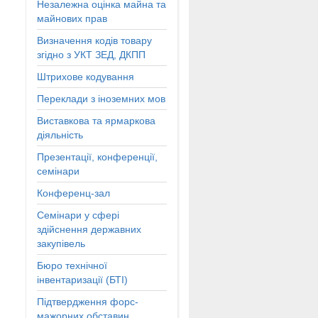
Незалежна оцінка майна та
майнових прав
Визначення кодів товару
згідно з УКТ ЗЕД, ДКПП
Штрихове кодування
Переклади з іноземних мов
Виставкова та ярмаркова
діяльність
Презентації, конференції,
семінари
Конференц-зал
Семінари у сфері
здійснення державних
закупівель
Бюро технічної
інвентаризації (БТІ)
Підтвердження форс-
мажорних обставин