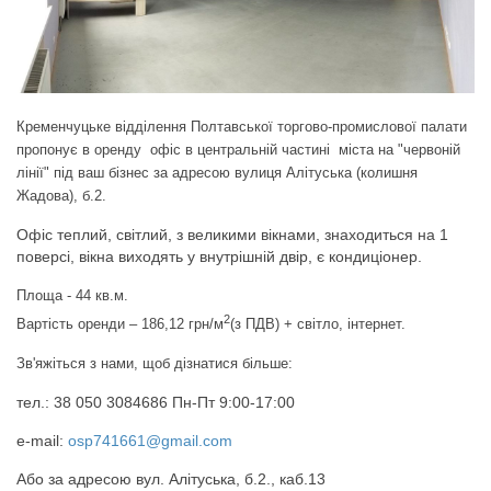
Кременчуцьке відділення Полтавської торгово-промислової палати
пропонує в оренду офіс в центральній частині міста на "червоній
лінії" під ваш бізнес за адресою вулиця Алітуська (колишня
Жадова), б.2.
Офіс теплий, світлий, з великими вікнами, знаходиться на 1
поверсі, вікна виходять у внутрішній двір, є кондиціонер.
Площа - 44 кв.м.
2
Вартість оренди – 186,12 грн/м
(з ПДВ) + світло, інтернет.
Зв'яжіться з нами, щоб дізнатися більше:
тел.: 38 050 3084686 Пн-Пт 9:00-17:00
e-mail:
osp741661@gmail.com
Або за адресою вул. Алітуська, б.2., каб.13