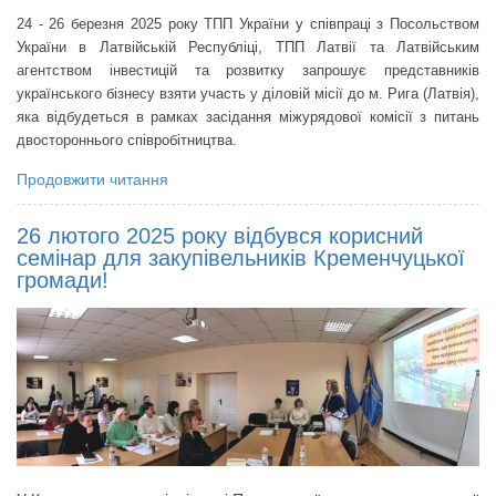
24 - 26 березня 2025 року ТПП України у співпраці з Посольством
України в Латвійській Республіці, ТПП Латвії та Латвійським
агентством інвестицій та розвитку запрошує представників
українського бізнесу взяти участь у діловій місії до м. Рига (Латвія),
яка відбудеться в рамках засідання міжурядової комісії з питань
двостороннього співробітництва.
Продовжити читання
26 лютого 2025 року відбувся корисний
семінар для закупівельників Кременчуцької
громади!