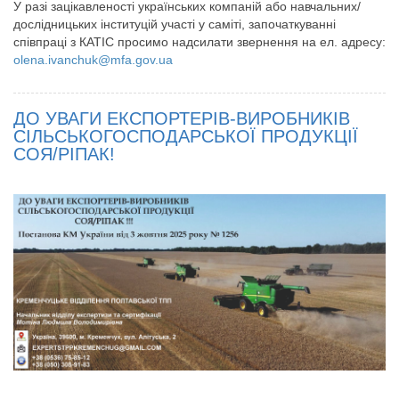
У разі зацікавленості українських компаній або навчальних/
дослідницьких інституцій участі у саміті, започаткуванні
співпраці з КАТІС просимо надсилати звернення на ел. адресу:
olena.ivanchuk@mfa.gov.ua
ДО УВАГИ ЕКСПОРТЕРІВ-ВИРОБНИКІВ
СІЛЬСЬКОГОСПОДАРСЬКОЇ ПРОДУКЦІЇ
СОЯ/РІПАК!