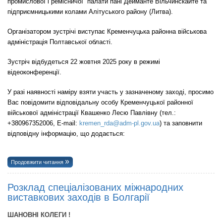
промислової і ремісничої палати пані Дейманте Вільчинскайте та
підприємницькими колами Алітуського району (Литва).
Організатором зустрічі виступає Кременчуцька районна військова
адміністрація Полтавської області.
Зустріч відбудеться 22 жовтня 2025 року в режимі
відеоконференції.
У разі наявності наміру взяти участь у зазначеному заході, просимо
Вас повідомити відповідальну особу Кременчуцької районної
військової адміністрації Квашенко Лесю Павлівну (тел.:
+380967352006, E-mail:
kremen_rda@adm-pl.gov.ua
)
та заповнити
відповідну інформацію, що додається:
Продовжити читання
Розклад спеціалізованих міжнародних
виставкових заходів в Болгарії
ШАНОВНІ КОЛЕГИ !