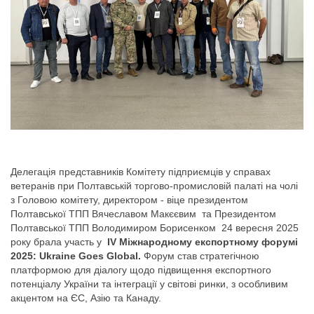
Делегація представників Комітету підприємців у справах
ветеранів при Полтавській торгово-промисловій палаті на чолі
з Головою комітету, директором - віце президентом
Полтавської ТПП Вячеславом Макєєвим та Президентом
Полтавської ТПП Володимиром Борисенком 24 вересня 2025
року брала участь у
IV Міжнародному експортному форумі
2025: Ukraine Goes Global.
Форум став стратегічною
платформою для діалогу щодо підвищення експортного
потенціалу України та інтеграції у світові ринки, з особливим
акцентом на ЄС, Азію та Канаду.