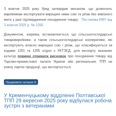
3 жовтня 2025 року Уряд затвердив механізм, що дозволить
виробникам експортувати вирощені ними сою та ріпак без вивізного
мита у разі підтвердження походження товару
:
Постанова КМУ від
3 жовтня 2025 р. № 1256.
Документом, зокрема, встановлюється, що сільськогосподарські
товаровиробники, а також сільськогосподарські кооперативи, які
експортують власно вирощені сою і ріпак, що класифікуються за
кодами 1201 та 1205 згідно з УКТЗЕД, для експорту вказаних
культур
повинні отримати висновок
про походження товару від
Торгово-промислової палати України або регіональних ТПП на
кожну партію продукції, що експортується.
Продовжити читання
У Кременчуцькому відділенні Полтавської
ТПП 29 вересня 2025 року відбулася робоча
зустріч з ветеранами