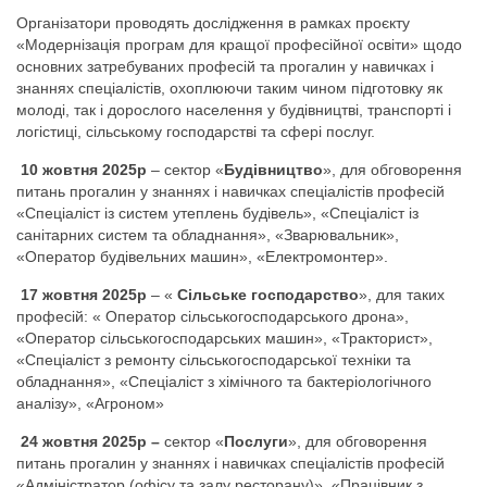
Організатори проводять дослідження в рамках проєкту
«Модернізація програм для кращої професійної освіти» щодо
основних затребуваних професій та прогалин у навичках і
знаннях спеціалістів, охоплюючи таким чином підготовку як
молоді, так і дорослого населення у будівництві, транспорті і
логістиці, сільському господарстві та сфері послуг.
10 жовтня 2025р
– сектор «
Будівництво
», для обговорення
питань прогалин у знаннях і навичках спеціалістів професій
«Спеціаліст із систем утеплень будівель», «Спеціаліст із
санітарних систем та обладнання», «Зварювальник»,
«Оператор будівельних машин», «Електромонтер».
17 жовтня 2025р
– «
Сільське господарство
», для таких
професій: « Оператор сільськогосподарського дрона»,
«Оператор сільськогосподарських машин», «Тракторист»,
«Спеціаліст з ремонту сільськогосподарської техніки та
обладнання», «Спеціаліст з хімічного та бактеріологічного
аналізу», «Агроном»
24 жовтня 2025р –
сектор «
Послуги
», для обговорення
питань прогалин у знаннях і навичках спеціалістів професій
«Адміністратор (офісу та залу ресторану)», «Працівник з