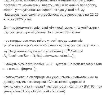
партнерстві, включно з рамковими угодами про регулярні
поставки та можливими інвестиціями в локальну переробку,
запрошують українських виробників до участі в 5-му
Національному саміті з агробізнесу, запланованому на 22-23
жовтня 2025 року.
Для налагодження співпраці між українськими та кенійськими
партнерами, при підтримці Посольств обох країн:
- розглядається можливість участі представника/ів
українського агробізнесу або інших відповідних інституцій в 5-
th
му Національному саміті з агробізнесу (5
National
Agribusiness Summit; https://www.asnet.or.ke/),;
- можуть бути організовані В2В – зустрічі (на початковому етапі
– в онлайн форматі);
- започаткована співпраця між українськими навчальними та
дослідницькими закладами і Сільськогосподарським
технологічним та інноваційним центром «Kantaria» (КАТІС) при
університеті Найробі (https://katic.or.ke/).