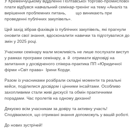
У Кременчуцькому відділенні Полтавської торгово-промислової
плати відбувся навчальний семінар-тренінг на тему «Аналіз та
вирішення проблемних питань, що виникають при
проведенні публічних закупівель».
Цей захід зібрав фахівців із публічних закупівель, які прагнули
оновити свої знання, вдосконалити навички та підготуватися до
змін у 2025 році.
Учасники семінару мали можливість не лише послухати виступ
у рамках програми семінару, а й отримати відповіді на
запитання у досвідченого спікера-практика ПП «Юридичної
фірми «Світ права» Ірини Корди.
Разом із учасниками розібрали складні моменти та реальні
кейси, поділилися досвідом і цінними інсайтами. Особливо
захопливими стали живі дискусії та обмін практичними
порадами. Час пролетів на одному диханні!
Дякуємо всім учасникам за довіру та активну участь!
Сподіваємося, що отримані знання допоможуть у вашій роботі.
До нових зустрічей!