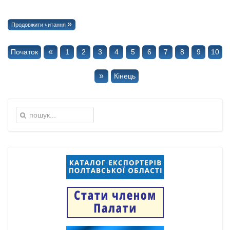
Продовжити читання
«
Початок
1
2
3
4
5
6
7
8
9
10
»
Кінець