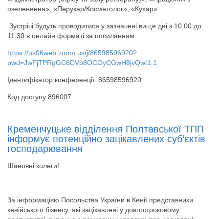
озеленення», «Перукар/Косметолог», «Кухар».
Зустрічі будуть проводитися у зазначені вище дні з 10.00 до
11.30 в онлайн форматі за посиланням:
https://us06web.zoom.us/j/86598596920?
pwd=JwFjTPRgGC6DVb8OCOyCGwH8jvQwt1.1
Ідентифікатор конференції: 86598596920
Код доступу:896007
Кременчуцьке відділення Полтавської ТПП
інформує потенційно зацікавлених суб’єктів
господарювання
Шановні колеги!
За інформацією Посольства України в Кенії представники
кенійського бізнесу, які зацікавлені у довгостроковому