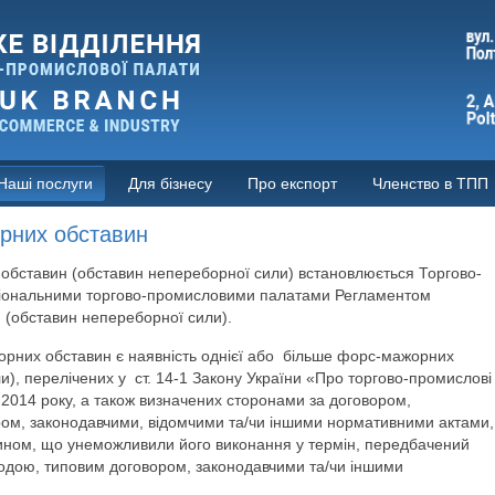
Наші послуги
Для бізнесу
Про експорт
Членство в ТПП
рних обставин
обставин (обставин непереборної сили) встановлюється Торгово-
гіональними торгово-промисловими палатами Регламентом
 (обставин непереборної сили).
орних обставин є наявність однієї або більше форс-мажорних
), перелічених у ст. 14-1 Закону України «Про торгово-промислові
9.2014 року, а також визначених сторонами за договором,
ром, законодавчими, відомчими та/чи іншими нормативними актами,
чином, що унеможливили його виконання у термін, передбачений
годою, типовим договором, законодавчими та/чи іншими