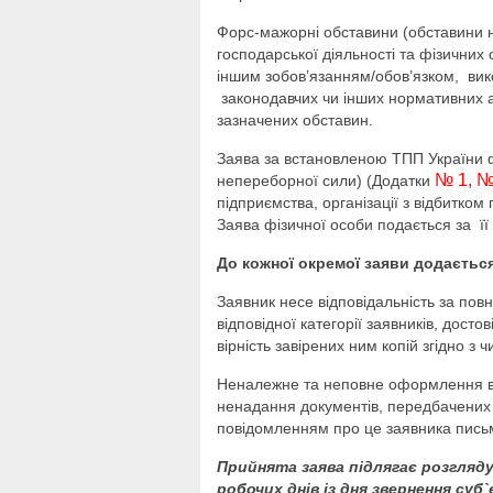
Форс-мажорні обставини (обставини н
господарської діяльності та фізични
іншим зобов’язанням/обов’язком, вико
законодавчих чи інших нормативних а
зазначених обставин.
Заява за встановленою ТПП України
№ 1
,
№
непереборної сили) (Додатки
підприємства, організації з відбитко
Заява фізичної особи подається за ї
До кожної окремої заяви додаєтьс
Заявник несе відповідальність за по
відповідної категорії заявників, досто
вірність завірених ним копій згідно з
Неналежне та неповне оформлення вст
ненадання документів, передбачених у
повідомленням про це заявника пись
Прийнята заява підлягає розгляду
робочих днів із дня звернення су