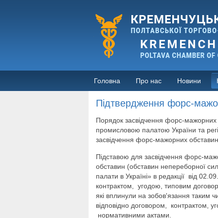
Головна
Про нас
Новини
Підтвердження форс-мажо
Порядок засвідчення форс-мажорних 
промисловою палатою України та ре
засвідчення форс-мажорних обставин
Підставою для засвідчення форс-маж
обставин (обставин непереборної сили
палати в Україні» в редакції від 02.0
контрактом, угодою, типовим догово
які вплинули на зобов'язання таким 
відповідно договором, контрактом, у
нормативними актами.