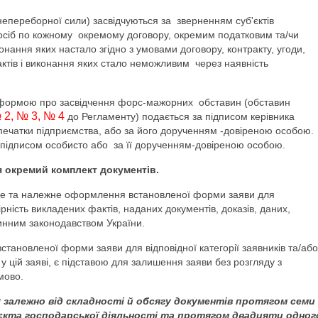
епереборної сили) засвідчуються за зверненням суб'єктів
х осіб по кожному окремому договору, окремим податковим та/чи
нання яких настало згідно з умовами договору, контракту, угоди,
ктів і виконання яких стало неможливим через наявність
 формою про засвідчення форс-мажорних обставин (обставин
 2
,
№ 3
,
№ 4
до Регламенту) подається за підписом керівника
м печатки підприємства, або за його дорученням -довіреною особою.
ї підписом особисто або за її дорученням-довіреною особою.
я окремий комплект документів.
вне та належне оформлення встановленої форми заяви для
вірність викладених фактів, наданих документів, доказів, даних,
 чинним законодавством України.
ановленої форми заяви для відповідної категорії заявників та/або
 цій заяві, є підставою для залишення заяви без розгляду з
мово.
 залежно від складності й обсягу документів протягом семи
б`єкта господарської діяльності та протягом двадцяти одног