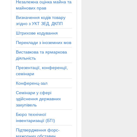
Незалежна оцінка майна та
майнових прав
Визначення кодів товару
згідно з УКТ ЗЕД, ДКПП
Штрихове кодування
Переклади з іноземних мов
Виставкова та ярмаркова
діяльність
Презентації, конференції,
семінари
Конференц-зал
Семінари у сфері
здійснення державних
закупівель
Бюро технічної
інвентаризації (БТІ)
Підтвердження форс-
мажорних обставин