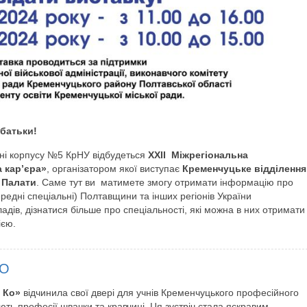
 батьки!
нні корпусу №5 КрНУ відбудеться
XXIІ Міжрегіональна
а кар’єра»
, організатором якої виступає
Кременчуцьке відділення
 Палати
. Саме тут ви матимете змогу отримати інформацію про
ередні спеціальні) Полтавщини та інших регіонів України
адів, дізнатися більше про спеціальності, які можна в них отримати
ією.
ГО
 Ко»
відчинила свої двері для учнів Кременчуцького професійного
ють професії швачки та кравчині. Ця зустріч стала яскравим