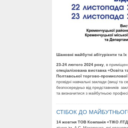
Шановні майбутні абітурієнти та їх
23-24 лютого 2024 року
, в приміще
спеціалізована виставка «Освіта т
Полтавської торгово-промислової
провідні навчальні заклади (вищі та с
безпосередньо від представників закл
та визначитися з майбутньою профес
СТІБОК ДО МАЙБУТНЬО
14 жовтня ТОВ Компанія «ТІКО ЛТД
ліцею ім. А.С. Макаренка, які опанову