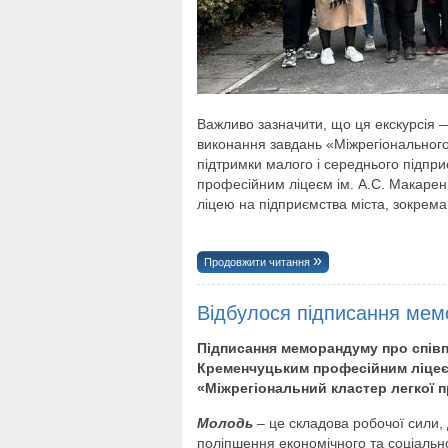
Важливо зазначити, що ця екскурсія —
виконання завдань «Міжрегіонального 
підтримки малого і середнього підп
професійним ліцеєм ім. А.С. Макаренк
ліцею на підприємства міста, зокрема
Продовжити читання
Відбулося підписання мем
Підписання меморандуму про спі
Кременчуцьким професійним ліцеєм
«Міжрегіональний кластер легкої 
Молодь
– це складова робочої сили, 
поліпшення економічного та соціальн