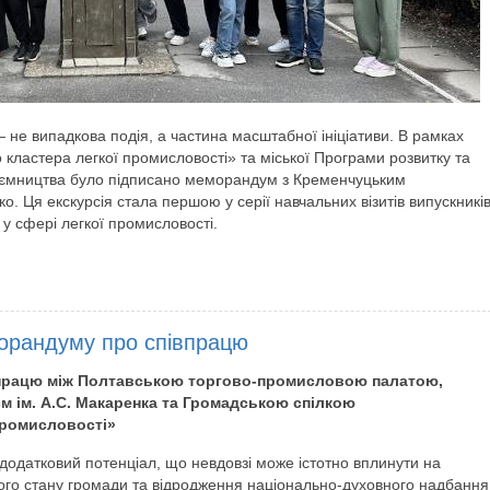
 не випадкова подія, а частина масштабної ініціативи. В рамках
кластера легкої промисловості» та міської Програми розвитку та
риємництва було підписано меморандум з Кременчуцьким
о. Ця екскурсія стала першою у серії навчальних візитів випускникі
 у сфері легкої промисловості.
орандуму про співпрацю
впрацю між Полтавською торгово-промисловою палатою,
 ім. А.С. Макаренка та Громадською спілкою
промисловості»
додатковий потенціал, що невдовзі може істотно вплинути на
ого стану громади та відродження національно-духовного надбання