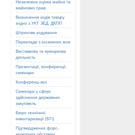
Незалежна оцінка майна та
майнових прав
Визначення кодів товару
згідно з УКТ ЗЕД, ДКПП
Штрихове кодування
Переклади з іноземних мов
Виставкова та ярмаркова
діяльність
Презентації, конференції,
семінари
Конференц-зал
Семінари у сфері
здійснення державних
закупівель
Бюро технічної
інвентаризації (БТІ)
Підтвердження форс-
мажорних обставин