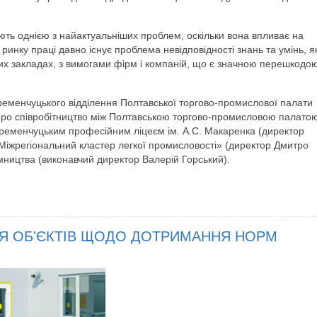
ють однією з найактуальніших проблем, оскільки вона впливає на
 ринку праці давно існує проблема невідповідності знань та умінь, як
них закладах, з вимогами фірм і компаній, що є значною перешкодо
еменчуцького відділення Полтавської торгово-промислової палати
ро співробітництво між Полтавською торгово-промисловою палато
ременчуцьким професійним ліцеєм ім. А.С. Макаренка (директор
Міжрегіональний кластер легкої промисловості» (директор Дмитро
мництва (виконавчий директор Валерій Горський).
Я ОБ'ЄКТІВ ЩОДО ДОТРИМАННЯ НОРМ