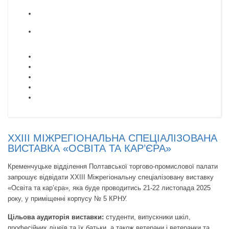
XXIІІ МІЖРЕГІОНАЛЬНА СПЕЦІАЛІЗОВАНА
ВИСТАВКА «ОСВІТА ТА КАР’ЄРА»
Кременчуцьке відділення Полтавської торгово-промислової палати
запрошує відвідати XXIІІ Міжрегіональну спеціалізовану виставку
«Освіта та кар’єра», яка буде проводитись 21-22 листопада 2025
року, у приміщенні корпусу № 5 КРНУ.
Цільова аудиторія виставки:
студенти, випускники шкіл,
професійних ліцеїв та їх батьки, а також ветерани і ветеранки та