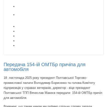
Передача 154-ій ОМТБр причіпа для
автомобіля
18 листопада 2025 року президент Полтавської Торгово-
промислової палати Володимир Борисенко та голова Комітету
підприємців у справах ветеранів, директор - віце президент
Полтавської ТПП Вячеслав Макеєв передали 154-ій ОМТБр причіп
для автомобіля.
Впевнені, що таким чином ми робимо спільну справу заради