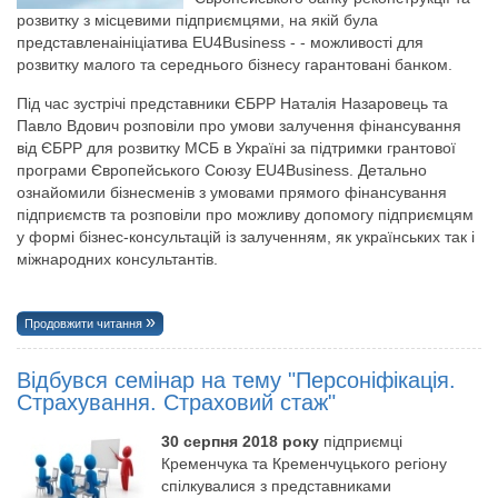
розвитку з місцевими підприємцями, на якій була
представленаініціатива EU4Business - - можливості для
розвитку малого та середнього бізнесу гарантовані банком.
Під час зустрічі представники ЄБРР Наталія Назаровець та
Павло Вдович розповіли про умови залучення фінансування
від ЄБРР для розвитку МСБ в Україні за підтримки грантової
програми Європейського Союзу EU4Business. Детально
ознайомили бізнесменів з умовами прямого фінансування
підприємств та розповіли про можливу допомогу підприємцям
у формі бізнес-консультацій із залученням, як українських так і
міжнародних консультантів.
Продовжити читання
Відбувся семінар на тему "Персоніфікація.
Страхування. Страховий стаж"
30 серпня 2018 року
підприємці
Кременчука та Кременчуцького регіону
спілкувалися з представниками