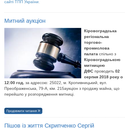
сайті ТПП України.
Митний аукціон
Кіровоградська
регіональна
торгово-
промислова
палата
спільно з
Кіровоградською
митницею
ДФС
проводить
02
серпня 2018 року о
12:00 год.
за адресою: 25022, м. Кропивницький, вул.
Преображенська, 79-А, кім. 215аукціон з продажу майна, що
перейшло у розпорядження митниці.
Продовжити читання
Пішов із життя Скрипченко Сергій