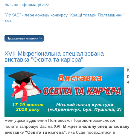
Більше інформації >>>
"ЛУКАС" - переможець конкурсу "Кращі товари Полтавщини"
>>>
Продовжити читання
ХVІІ Міжрегіональна спеціалізована
виставка "Освіта та кар'єра"
К
р
е
менчуцьке відділення Полтавської Торгово-промислової
палати запрошує Вас на
ХVІІ Міжрегіональну спеціалізовану
виставку "Освіта та кар'єра"
, яка буде проводитися в