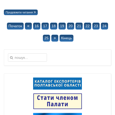
Продовжити читання
«
Початок
16
17
18
19
20
21
22
23
24
»
25
Кінець