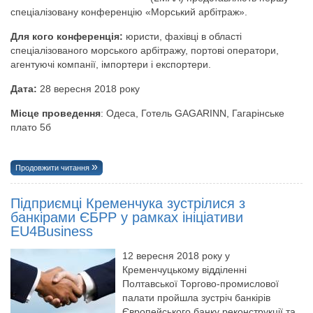
спеціалізовану конференцію «Морський арбітраж».
Для кого ко
нференція:
юристи, фахівці в області
спеціалізованого морського арбітражу, портові оператори,
агентуючі компанії, імпортери і експортери.
Дата:
28 вересня 2018 року
Місце проведення
: Одеса, Готель GAGARINN, Гагарінське
плато 5б
Продовжити читання
Підприємці Кременчука зустрілися з
банкірами ЄБРР у рамках ініціативи
EU4Business
12 вересня 2018 року у
Кременчуцькому відділенні
Полтавської Торгово-промислової
палати пройшла зустріч банкірів
Європейського банку реконструкції та