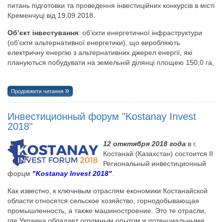
питань підготовки та проведення інвестиційних конкурсів в місті
Кременчуці від 19.09.2018.
Об’єкт інвестування
: об’єкти енергетичної інфраструктури
(об’єкти альтернативної енергетики), що виробляють
електричну енергію з альтернативних джерел енергії, які
плануються побудувати на земельній ділянці площею 150,0 га,
Продовжити читання
Инвестиционный форум "Kostanay Invest
2018"
12 отктября 2018 года
в г.
Костанай (Казахстан) состоится II
Региональный инвестиционный
форцм
"Kostanay Invest 2018"
.
Как известно, к ключнвым отраслям економики Костанайской
области относятся сельское хозяйство, горнодобывающая
промышленность, а также машиностроение. Это те отрасли,
где Украина обладает огромным опытом и потенциальными