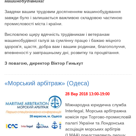
машинобудівника!
Завдяки вашим трудовим досягненням машинобудування
завжди було і залишається важливою складовою частиною
промисловості міста і країни.
Висловлюю щиру вдячність трудівникам і ветеранам
машинобудівної галузі за сумлінну працю і бажаю міцного
здоров’я, щастя, добра вам і вашим родинам, благополуччя,
впевненості у завтрашньому дні, розвитку та процвітання.
З повагою, директор Віктор Гинькут
«Морський арбітраж» (Одеса)
28 Вер 2018 13:00-19:00
Міжнародна юридична служба
Interlegal, Морська арбітражна
комісія при Торгово-промисловій
палаті України та Лондонська
асоціація морських арбітрів
(LMAA) представляють першу