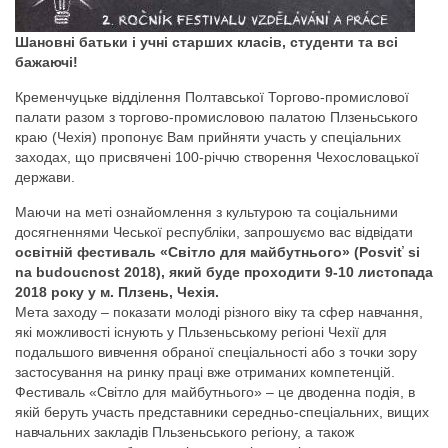
Шановні батьки і учні старших класів, студенти та всі
бажаючі!
Кременчуцьке відділення Полтавської Торгово-промислової
палати разом з торгово-промисловою палатою Плзеньського
краю (Чехія) пропонує Вам прийняти участь у спеціальних
заходах, що присвячені 100-річчю створення Чехословацької
держави.
Маючи на меті ознайомлення з культурою та соціальними
досягненнями Чеської республіки, запрошуємо вас відвідати
освітній фестиваль «Світло для майбутнього» (Posviť si
na budoucnost 2018), який буде проходити 9-10 листопада
2018 року у м. Плзень, Чехія.
Мета заходу – показати молоді різного віку та сфер навчання,
які можливості існують у Пльзеньському регіоні Чехії для
подальшого вивчення обраної спеціальності або з точки зору
застосування на ринку праці вже отриманих компетенцій.
Фестиваль «Світло для майбутнього» – це дводенна подія, в
якій беруть участь представники середньо-спеціальних, вищих
навчальних закладів Пльзеньського регіону, а також