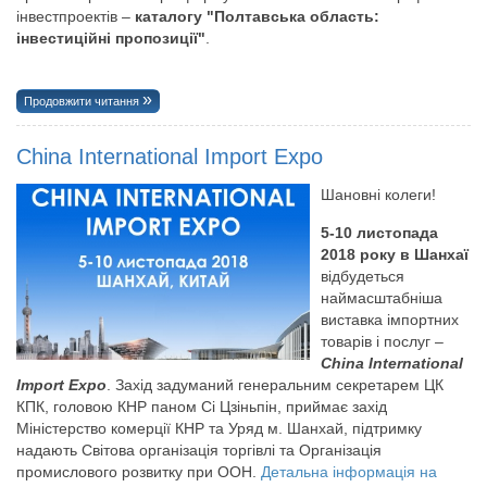
інвестпроектів –
каталогу "Полтавська область:
інвестиційні пропозиції"
.
Продовжити читання
China International Import Expo
Шановні колеги!
5-10 листопада
2018 року в Шанхаї
відбудеться
наймасштабніша
виставка імпортних
товарів і послуг –
China International
Import Expo
. Захід задуманий генеральним секретарем ЦК
КПК, головою КНР паном Сі Цзіньпін, приймає захід
Міністерство комерції КНР та Уряд м. Шанхай, підтримку
надають Світова організація торгівлі та Організація
промислового розвитку при ООН.
Детальна інформація на