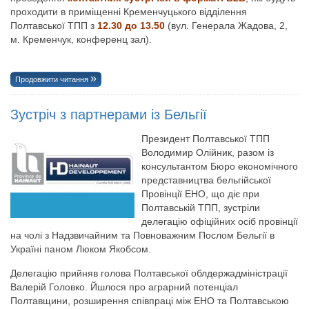
проходити в приміщенні Кременчуцького відділення
Полтавської ТПП з
12.30 до 13.50
(вул. Генерала Жадова, 2,
м. Кременчук, конференц зал).
Продовжити читання
Зустріч з партнерами із Бельгії
Президент Полтавської ТПП
Володимир Олійник, разом із
консультантом Бюро економічного
представництва бельгійської
Провінції ЕНО, що діє при
Полтавській ТПП, зустріли
делегацію офіційних осіб провінції
на чолі з Надзвичайним та Повноважним Послом Бельгії в
Україні паном Люком Якобсом.
Делегацію прийняв голова Полтавської облдержадміністрації
Валерій Головко. Йшлося про аграрний потенціал
Полтавщини, розширення співпраці між ЕНО та Полтавською