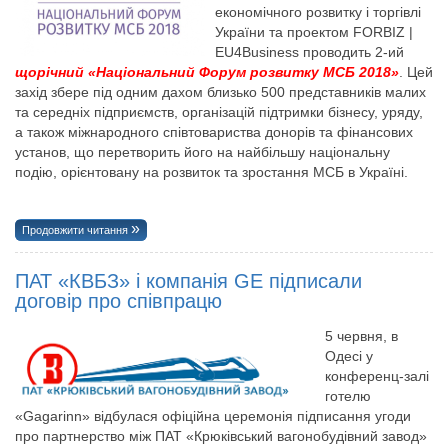
економічного розвитку і торгівлі
України та проектом FORBIZ |
EU4Business проводить 2-ий
щорічний «Національний Форум розвитку МСБ 2018»
. Цей
захід збере під одним дахом близько 500 представників малих
та середніх підприємств, організацій підтримки бізнесу, уряду,
а також міжнародного співтовариства донорів та фінансових
установ, що перетворить його на найбільшу національну
подію, орієнтовану на розвиток та зростання МСБ в Україні.
Продовжити читання
ПАТ «КВБЗ» і компанія GE підписали
договір про співпрацю
5 червня, в
Одесі у
конференц-залі
готелю
«Gagarinn» відбулася офіційна церемонія підписання угоди
про партнерство між ПАТ «Крюківський вагонобудівний завод»