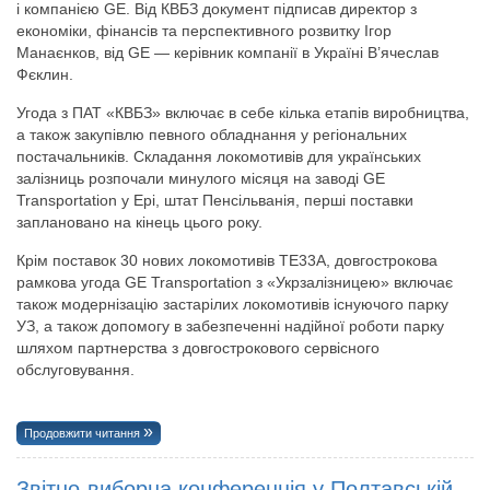
і компанією GE. Від КВБЗ документ підписав директор з
економіки, фінансів та перспективного розвитку Ігор
Манаєнков, від GE — керівник компанії в Україні В’ячеслав
Фєклин.
Угода з ПАТ «КВБЗ» включає в себе кілька етапів виробництва,
а також закупівлю певного обладнання у регіональних
постачальників. Складання локомотивів для українських
залізниць розпочали минулого місяця на заводі GE
Transportation у Ері, штат Пенсільванія, перші поставки
заплановано на кінець цього року.
Крім поставок 30 нових локомотивів TE33A, довгострокова
рамкова угода GE Transportation з «Укрзалізницею» включає
також модернізацію застарілих локомотивів існуючого парку
УЗ, а також допомогу в забезпеченні надійної роботи парку
шляхом партнерства з довгострокового сервісного
обслуговування.
Продовжити читання
Звітно-виборна конференція у Полтавській