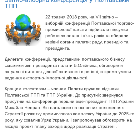
ТПП
22 травня 2018 року, на VII звітно –
виборній конференції Полтавської торгово-
промислової палати підбивали підсумки
роботи за останні п’ять років та обирали
керівні органи палати: раду, президію та
президента.
Делегати конференції, представники полтавського бізнесу,
схвалили звіт президента палати В.Олійника, обговорили
актуальні питання ділової активності в регіоні, зокрема умови
ведення експортно-імпортної діяльності.
Кращим колективам – членам Палати вручили відзнаки
Полтавської ТПП та ТПП України. До присутніх звернувся
присутній на конференції перший віце-президент ТПП України
Михайло Непран. Він наголосив на основних положеннях
Стратегії розвитку промислового комплексу України до 2025-го
року, яку схвалив Уряд України, і запропонував обговорити на
місцях проект плану заходів щодо реалізації Стратегії.