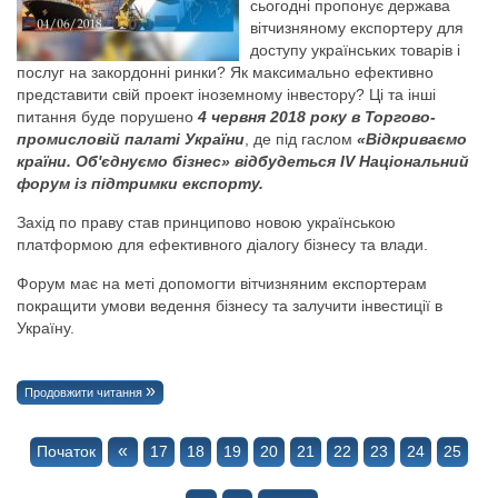
сьогодні пропонує держава
вітчизняному експортеру для
доступу українських товарів і
послуг на закордонні ринки? Як максимально ефективно
представити свій проект іноземному інвестору? Ці та інші
питання буде порушено
4 червня 2018 року в Торгово-
промисловій палаті України
, де під гаслом
«Відкриваємо
країни. Об'єднуємо бізнес» відбудеться IV Національний
форум із підтримки експорту.
Захід по праву став принципово новою українською
платформою для ефективного діалогу бізнесу та влади.
Форум має на меті допомогти вітчизняним експортерам
покращити умови ведення бізнесу та залучити інвестиції в
Україну.
Продовжити читання
«
Початок
17
18
19
20
21
22
23
24
25