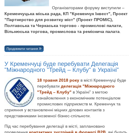
Організаторами форуму виступили –
Кременчуцька міська рада, КП "Кременчук Інвест", Проект
"Партнерство для розвитку міст" (Проект ПРОМІС),
Полтавська та Черкаська торгово - промислові палати,
Вільнюська торгова, промислова та реміснича палата
.
Продовжити читання
У Кременчуці буде перебувати Делегація
"Міжнародного "Трейд – Клубу" в Україні"
18 травня 2018 року
в місті Кременчуці буде
перебувати
делегація "Міжнародного
"Трейд – Клубу"
в Україні" з метою
ознайомлення з економічним потенціалом
промислових підприємств м. Кременчук та
сприяння у встановленні міцних ділових контактів з
представниками іноземної бізнес-спільноти.
Під час перебування делегації в місті, заплановано
проведення
контактних зустрічей в форматі В2В
, які будуть