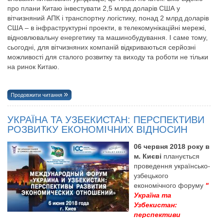
про плани Китаю інвестувати 2,5 млрд доларів США у
вітчизняний АПК і транспортну логістику, понад 2 млрд доларів
США – в інфраструктурні проекти, в телекомунікаційні мережі,
відновлювальну енергетику та машинобудування. І саме тому,
сьогодні, для вітчизняних компаній відкриваються серйозні
можливості для сталого розвитку та виходу та роботи не тільки
на ринок Китаю.
Продовжити читання
УКРАЇНА ТА УЗБЕКИСТАН: ПЕРСПЕКТИВИ
РОЗВИТКУ ЕКОНОМІЧНИХ ВІДНОСИН
06 червня 2018 року в
м. Києві
планується
проведення українсько-
узбецького
економічного форуму
"
Україна та
Узбекистан:
перспективи