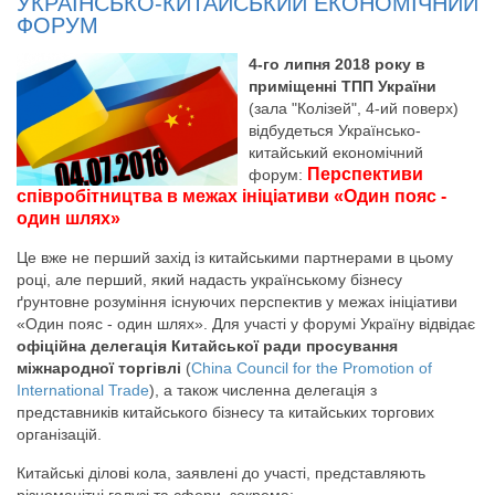
УКРАЇНСЬКО-КИТАЙСЬКИЙ ЕКОНОМІЧНИЙ
ФОРУМ
4-го липня 2018 року в
приміщенні ТПП України
(зала "Колізей", 4-ий поверх)
відбудеться Українсько-
китайський економічний
Перспективи
форум:
співробітництва в межах ініціативи «Один пояс -
один шлях»
Це вже не перший захід із китайськими партнерами в цьому
році, але перший, який надасть українському бізнесу
ґрунтовне розуміння існуючих перспектив у межах ініціативи
«Один пояс - один шлях». Для участі у форумі Україну відвідає
офіційна делегація Китайської ради просування
міжнародної торгівлі
(
China Council for the Promotion of
International Trade
), а також численна делегація з
представників китайського бізнесу та китайських торгових
організацій.
Китайські ділові кола, заявлені до участі, представляють
різноманітні галузі та сфери, зокрема: