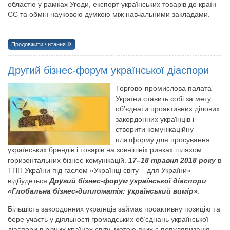
областю у рамках Угоди, експорт українських товарів до країн
ЄС та обмін науковою думкою між навчальними закладами.
Продовжити читання
Другий бізнес-форум української діаспори
Торгово-промислова палата
України ставить собі за мету
об’єднати проактивних ділових
закордонних українців і
створити комунікаційну
платформу для просування
українських брендів і товарів на зовнішніх ринках шляхом
горизонтальних бізнес-комунікацій.
17–18 травня 2018 року
в
ТПП України під гаслом «Українці світу – для України»
відбудеться
Другий бізнес-форум української діаспори
«Глобальна бізнес-дипломатія: український вимір»
.
Більшість закордонних українців займає проактивну позицію та
бере участь у діяльності громадських об’єднань української
діаспори в різних країнах світу, метою яких є популяризація