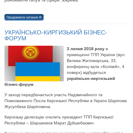
Продовжити читання
УКРАЇНСЬКО-КИРГИЗЬКИЙ БІЗНЕС-
ФОРУМ
3 липня 2018 року
в
приміщенні ТПП України (вул.
Велика Житомирська, 33,
конференц-зала «Колізей», 4
поверх) відбудеться
українсько-киргизький
бізнес-форум
.
У заході передбачається участь Надзвичайного та
Повноважного Посла Киргизької Республіки в Україні Шаріпова
Жусупбека Шаріповича.
Киргизьку делегацію очолить президент ТПП Киргизької
Республіки – Шаршекеєв Марат Дуйшебаєвич.