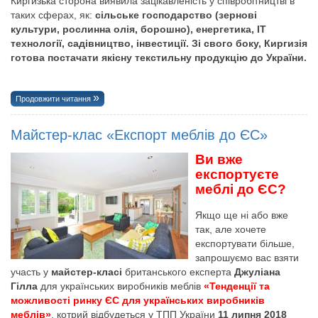
Киргизька сторона виявила зацікавленість у співробітництві в
таких сферах, як:
сільське господарство (зернові
культури, рослинна олія, борошно), енергетика, IT
технології, садівництво, інвестиції. Зі свого боку, Киргизія
готова постачати якісну текстильну продукцію до України.
Продовжити читання
Майстер-клас «Експорт меблів до ЄС»
Ви вже
експортуєте
меблі до ЄС?
Якщо ще ні або вже
так, але хочете
експортувати більше,
запрошуємо вас взяти
участь у
майстер-класі
британського експерта
Джуліана
Гілла
для українських виробників меблів
«Тенденції та
можливості ринку ЄС для українських виробників
меблів»
, котрий відбудеться у ТПП України
11 липня 2018