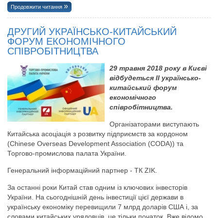
Продовжити читання
ДРУГИЙ УКРАЇНСЬКО-КИТАЙСЬКИЙ
ФОРУМ ЕКОНОМІЧНОГО
СПІВРОБІТНИЦТВА
29 травня 2018 року в Києві
відбудеться ІІ українсько-
китайський форум
економічного
співробітництва.
Організаторами виступають
Китайська асоціація з розвитку підприємств за кордоном
(Chinese Overseas Development Association (CODA)) та
Торгово-промислова палата України.
Генеральний інформаційний партнер - ТК ZIK.
За останні роки Китай став одним із ключових інвесторів
України. На сьогоднішній день інвестиції цієї держави в
українську економіку перевищили 7 млрд доларів США і, за
словами китайських урядовців, це тільки початок. Вже відомо