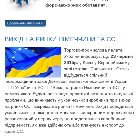
форс-мажорних обставин»
.
Продовжити читання
ВИХІД НА РИНКИ НІМЕЧЧИНИ ТА ЄС
Торгово-промислова палата
України інформує, що
2З червня
2015р.
у Києві у Європейському
залі готелю "Президент - Отель"
відбудеться спільний
інформаційний захід Делегації німецької економіки в Україні,
ТПП України та УСПП "Вихід на ринки Німеччини та ЄС", у
рамках якого будуть розглянуті практичні питання та актуальні
проблеми, що виникають у українських виробників при виході
на ринки ЄС i зокрема на ринки Німеччини. 3ахiд проводиться
українською та німецькою мовами із синхронним перекладом i
розрахований у першу чергу на представників виробничих
підприємств, які вже здійснюють або планують експорт до
країн ЄС.