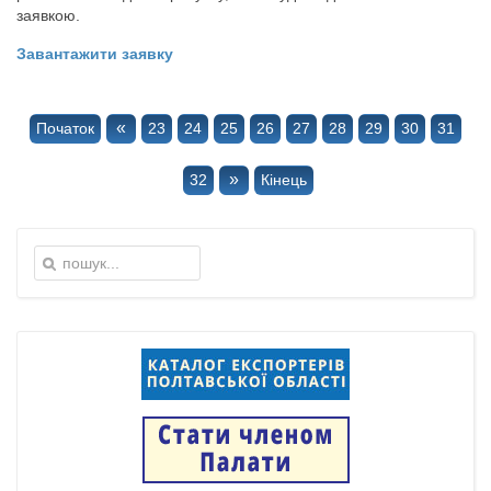
заявкою.
Завантажити заявку
«
Початок
23
24
25
26
27
28
29
30
31
»
32
Кінець