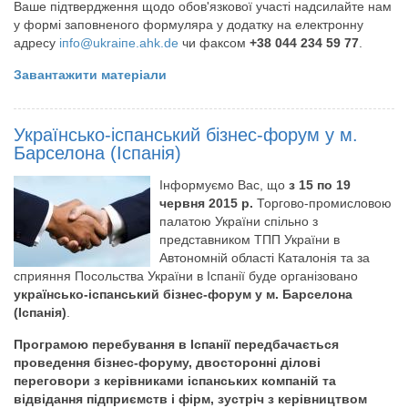
Ваше пiдтвердження щодо обов'язкової участi надсилайте нам
у формi заповненого формуляра у додатку на електронну
адресу
iпfо@ukrаiпе.аhk.dе
чи факсом
+38 044 234 59 77
.
Завантажити матеріали
Українсько-іспанський бізнес-форум у м.
Барселона (Іспанія)
Інформуємо Вас, що
з 15 по 19
червня 2015 р.
Торгово-промисловою
палатою України спільно з
представником ТПП України в
Автономній області Каталонія та за
сприяння Посольства України в Іспанії буде організовано
українсько-іспанський бізнес-форум у м. Барселона
(Іспанія)
.
Програмою перебування в Іспанії передбачається
проведення бізнес-форуму, двосторонні ділові
переговори з керівниками іспанських компаній та
відвідання підприємств і фірм, зустріч з керівництвом