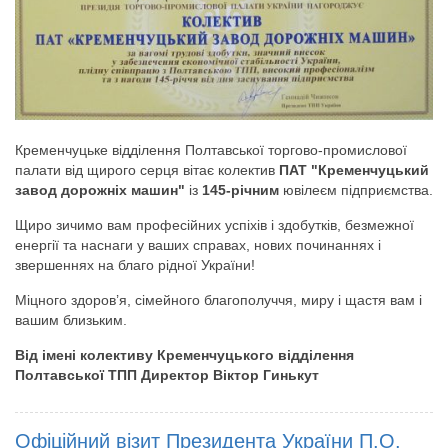
Кременчуцьке відділення Полтавської торгово-промислової
палати від щирого серця вітає колектив
ПАТ "Кременчуцький
завод дорожніх машин"
із
145-річним
ювілеєм підприємства.
Щиро зичимо вам професійних успіхів і здобутків, безмежної
енергії та наснаги у ваших справах, нових починаннях і
звершеннях на благо рідної України!
Міцного здоров’я, сімейного благополуччя, миру і щастя вам і
вашим близьким.
Від імені колективу Кременчуцького відділення
Полтавської ТПП Директор Віктор Гинькут
Офіційний візит Президента України П.О.