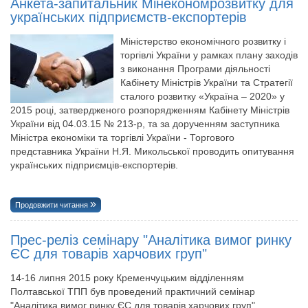
Анкета-запитальник Мінекономрозвитку для
українських підприємств-експортерів
Міністерство економічного розвитку і
торгівлі України у рамках плану заходів
з виконання Програми діяльності
Кабінету Міністрів України та Стратегії
сталого розвитку «Україна – 2020» у
2015 році, затвердженого розпорядженням Кабінету Міністрів
України від 04.03.15 № 213-р, та за дорученням заступника
Міністра економіки та торгівлі України - Торгового
представника України Н.Я. Микольської проводить опитування
українських підприємців-експортерів.
Продовжити читання
Прес-реліз семінару "Аналітика вимог ринку
ЄС для товарів харчових груп"
14-16 липня 2015 року Кременчуцьким відділенням
Полтавської ТПП був проведений практичний семінар
"Аналітика вимог ринку ЄС для товарів харчових груп".