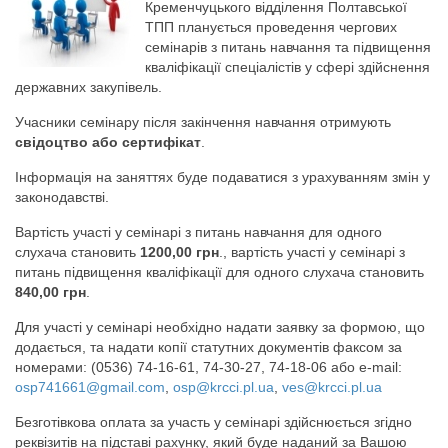
Кременчуцького відділення Полтавської
ТПП планується проведення чергових
семінарів з питань навчання та підвищення
кваліфікації спеціалістів у сфері здійснення
державних закупівель.
Учасники семінару після закінчення навчання отримують
свідоцтво або сертифікат
.
Інформація на заняттях буде подаватися з урахуванням змін у
законодавстві.
Вартість участі у семінарі з питань навчання для одного
слухача становить
1200,00 грн
., вартість участі у семінарі з
питань підвищення кваліфікації для одного слухача становить
840,00 грн
.
Для участі у семінарі необхідно надати заявку за формою, що
додається, та надати копії статутних документів факсом за
номерами: (0536) 74-16-61, 74-30-27, 74-18-06 або e-mail:
osp741661@gmail.com
,
osp@krcci.pl.ua
,
ves@krcci.pl.ua
Безготівкова оплата за участь у семінарі здійснюється згідно
реквізитів на підставі рахунку, який буде наданий за Вашою