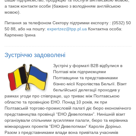
а також контакти особи (бажано з володінням англійською
мовою).
Питання за телефоном Сектору підтримки експорту : (0532) 50
50 88, або на пошту:
expertzez@tpp.pl.ua
Контактна особа:
Карпенко Ірина
Зустріччю задоволені
Зустрічі у форматі В2В відбулися в
Полтаві між підприємцями
Полтавщини та представниками
бізнес-місії Королівства Бельгії. Візит
бельгійської делегації проходив у
рамках угоди про співпрацю, що триває між Полтавською
областю та провінцією ЕНО. Понад 10 років, як при
Полтавській торгово-промисловій палаті діє бюро економічного
представництва провінції “ЕНО Девелопман”. Нинішній візит
організували спільними зусиллями палати, бюро та керівника
міжнародних проектів “ЕНО Девелопман” Каролін Доріньо.
Разом з представниками влади вона привітала учасників