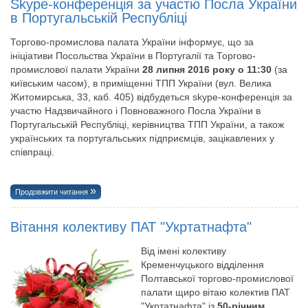
Skype-конференція за участю Посла України
в Португальській Республіці
Торгово-промислова палата України інформує, що за
ініціативи Посольства України в Португалії та Торгово-
промислової палати України
28 липня 2016 року о 11:30
(за
київським часом), в приміщенні ТПП України (вул. Велика
Житомирська, 33, каб. 405) відбудеться skype-конференція за
участю Надзвичайного і Повноважного Посла України в
Португальській Республіці, керівництва ТПП України, а також
українських та португальських підприємців, зацікавлених у
співпраці.
Продовжити читання
Вітання колективу ПАТ "Укртатнафта"
Від імені колективу
Кременчуцького відділення
Полтавської торгово-промислової
палати щиро вітаю колектив ПАТ
"Укртатнафта" із
50-річним