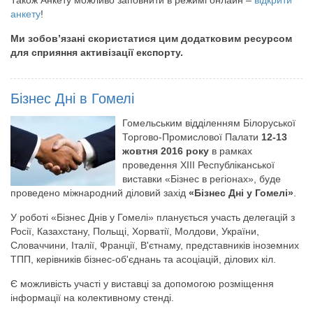
анкету
!
Ми зобов’язані скористатися цим додатковим ресурсом
для сприяння активізації експорту.
Бізнес Дні в Гомелі
Гомельським відділенням Білоруської
Торгово-Промислової Палати
12-13
жовтня 2016 року
в рамках
проведення XIII Республіканської
виставки «Бізнес в регіонах», буде
проведено міжнародний діловий захід
«Бізнес Дні у Гомелі»
.
У роботі «Бізнес Днів у Гомелі» планується участь делегацій з
Росії, Казахстану, Польщі, Хорватії, Молдови, України,
Словаччини, Італії, Франції, В'єтнаму, представників іноземних
ТПП, керівників бізнес-об'єднань та асоціацій, ділових кіл.
Є можливість участі у виставці за допомогою розміщення
інформації на колективному стенді.