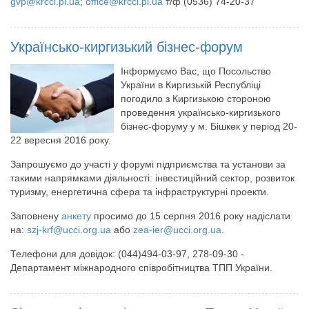
gvp@krcci.pl.ua
;
office@krcci.pl.ua
т/ф (0536) 74-20-37
Українсько-киргизький бізнес-форум
Інформуємо Вас, що Посольство
України в Киргизькій Республіці
погодило з Киргизькою стороною
проведення українсько-киргизького
бізнес-форуму у м. Бішкек у період 20-
22 вересня 2016 року.
Запрошуємо до участі у форумі підприємства та установи за
такими напрямками діяльності: інвестиційний сектор, розвиток
туризму, енергетична сфера та інфраструктурні проекти.
Заповнену
анкету
просимо до 15 серпня 2016 року надіслати
на:
szj-krf@ucci.org.ua
або
zea-ier@ucci.org.ua
.
Телефони для довідок: (044)494-03-97, 278-09-30 -
Департамент міжнародного співробітництва ТПП України.