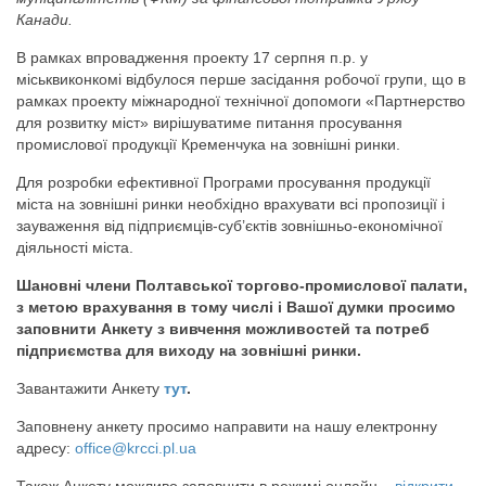
Канади.
В рамках впровадження проекту 17 серпня п.р. у
міськвиконкомі відбулося перше засідання робочої групи, що в
рамках проекту міжнародної технічної допомоги «Партнерство
для розвитку міст» вирішуватиме питання просування
промислової продукції Кременчука на зовнішні ринки.
Для розробки ефективної Програми просування продукції
міста на зовнішні ринки необхідно врахувати всі пропозиції і
зауваження від підприємців-суб’єктів зовнішньо-економічної
діяльності міста.
Шановні члени Полтавської торгово-промислової палати,
з метою врахування в тому числі і Вашої думки просимо
заповнити Анкету з вивчення можливостей та потреб
підприємства для виходу на зовнішні ринки.
Завантажити Анкету
тут
.
Заповнену анкету просимо направити на нашу електронну
адресу:
office@krcci.pl.ua
Також Анкету можливо заповнити в режимі онлайн –
відкрити