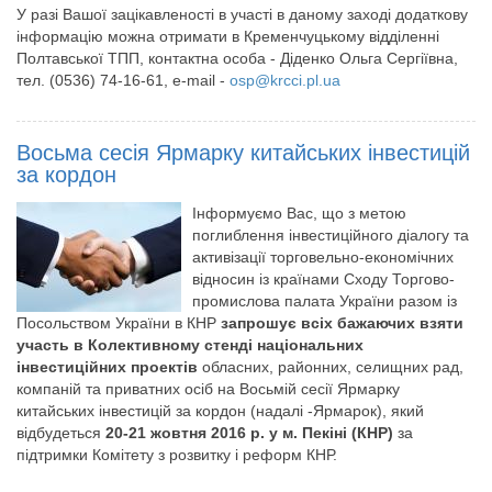
У разі Вашої зацікавленості в участі в даному заході додаткову
інформацію можна отримати в Кременчуцькому відділенні
Полтавської ТПП, контактна особа - Діденко Ольга Сергіївна,
тел. (0536) 74-16-61, e-mail -
osp@krcci.pl.ua
Восьма сесія Ярмарку китайських інвестицій
за кордон
Інформуємо Вас, що з метою
поглиблення інвестиційного діалогу та
активізації торговельно-економічних
відносин із країнами Сходу Торгово-
промислова палата України разом із
Посольством України в КНР
запрошує всіх бажаючих взяти
участь в Колективному стенді національних
інвестиційних проектів
обласних, районних, селищних рад,
компаній та приватних осіб на Восьмій сесії Ярмарку
китайських інвестицій за кордон (надалі -Ярмарок), який
відбудеться
20-21 жовтня 2016 р. у м. Пекіні (КНР)
за
підтримки Комітету з розвитку і реформ КНР.