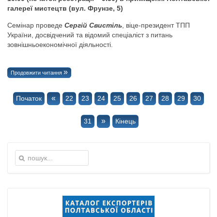
галереї мистецтв (вул. Фрунзе, 5)
Семінар проведе
Сергій Свистіль
, віце-президент ТПП
України, досвідчений та відомий спеціаліст з питань
зовнішньоекономічної діяльності.
Продовжити читання
«
Початок
22
23
24
25
26
27
28
29
30
»
31
Кінець