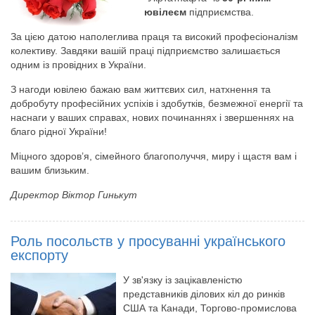
ювілеєм
підприємства.
За цією датою наполеглива праця та високий професіоналізм
колективу. Завдяки вашій праці підприємство залишається
одним із провідних в України.
З нагоди ювілею бажаю вам життєвих сил, натхнення та
добробуту професійних успіхів і здобутків, безмежної енергії та
наснаги у ваших справах, нових починаннях і звершеннях на
благо рідної України!
Міцного здоров’я, сімейного благополуччя, миру і щастя вам і
вашим близьким.
Директор Віктор Гинькут
Роль посольств у просуванні українського
експорту
У зв'язку із зацікавленістю
представників ділових кіл до ринків
США та Канади, Торгово-промислова