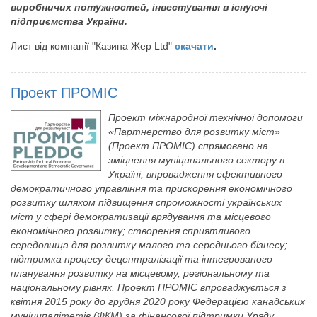
виробничих потужностей, інвестування в існуючі
підприємства України.
Лист від компанії "Казина Жер Ltd"
скачати
.
Проект ПРОМІС
Проект міжнародної технічної допомоги
«Партнерство для розвитку міст»
(Проект ПРОМІС) спрямовано на
зміцнення муніципального сектору в
Україні, впровадження ефективного
демократичного управління та прискорення економічного
розвитку шляхом підвищення спроможності українських
міст у сфері демократизації врядування та місцевого
економічного розвитку; створення сприятливого
середовища для розвитку малого та середнього бізнесу;
підтримка процесу децентралізації та інтегрованого
планування розвитку на місцевому, регіональному та
національному рівнях. Проект ПРОМІС впроваджується з
квітня 2015 року до грудня 2020 року Федерацією канадських
муніципалітетів (ФКМ) за фінансової підтримки Уряду