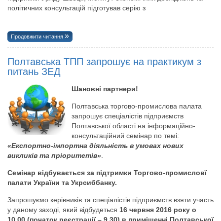
політичних консультацій підготував серію з
Продовжити читання
Полтавська ТПП запрошує на практикум з
питань ЗЕД
Шановні партнери!
Полтавська торгово-промислова палата
запрошує спеціалістів підприємств
Полтавської області на інформаційно-
консультаційний семінар по темі:
«Експортно-імпортна діяльність в умовах нових
викликів та пріоритетів»
.
Семінар відбувається за підтримки Торгово-промисловї
палати України та Укрсиббанку.
Запрошуємо керівників та спеціалістів підприємств взяти участь
у даному заході, який відбудеться
16 червня 2016 року о
10.00 (початок реєстрації – 9.30) в приміщенні Полтавської