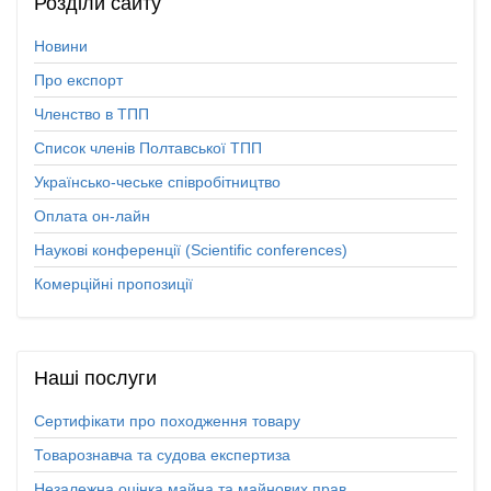
Розділи
сайту
Новини
Про експорт
Членство в ТПП
Список членів Полтавської ТПП
Українсько-чеське співробітництво
Оплата он-лайн
Наукові конференції (Scientific conferences)
Комерційні пропозиції
Наші
послуги
Сертифікати про походження товару
Товарознавча та судова експертиза
Незалежна оцінка майна та майнових прав