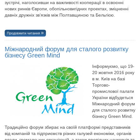
зустрічі, наголосивши на важливості кооперації в освоєнні
нових ринків Європи, обопільновигідних проектах, зміцненні
давніх дружніх зв’язків між Полтавщиною та Бельгією.
Продовжити читання
Міжнародний форум для сталого розвитку
бізнесу Green Mind
Інформуємо, що 19-
20 жовтня 2016 року
в м. Київ на базі
Торгово-
промислової палати
України відбудеться
Міжнародний форум
для сталого розвитку
бізнесу Green Mind.
Традиційно форум збирає на своїй платформі представників
від компаній та підприємств різних галузей економіки, органів
влади, громадських організацій, а також провідних науковців та