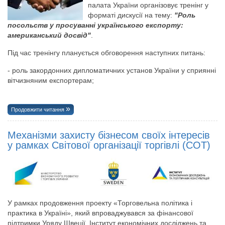
палата України організовує тренінг у
форматі дискусії на тему:
"Роль
посольств у просуванні українського експорту:
американський досвід"
.
Під час тренінгу планується обговорення наступних питань:
- роль закордонних дипломатичних установ України у сприянні
вітчизняним експортерам;
Продовжити читання
Механізми захисту бізнесом своїх інтересів
у рамках Світової організації торгівлі (СОТ)
У рамках продовження проекту «Торговельна політика і
практика в Україні», який впроваджувався за фінансової
підтримки Уряду Швеції, Інститут економічних досліджень та