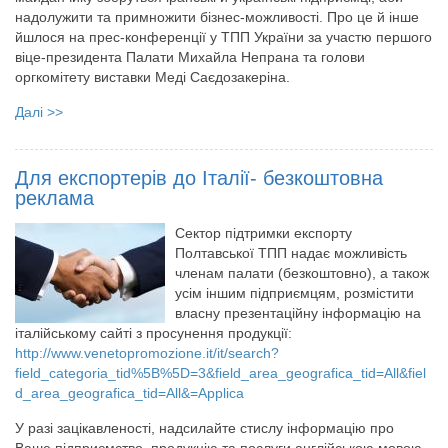
надолужити та примножити бізнес-можливості. Про це й інше
йшлося на прес-конференції у ТПП України за участю першого
віце-президента Палати Михайла Непрана та голови
оргкомітету виставки Меді Саєдозакеріна.
Далі >>
Для експортерів до Італії- безкоштовна
реклама
Сектор підтримки експорту
Полтавської ТПП надає можливість
членам палати (безкоштовно), а також
усім іншим підприємцям, розмістити
власну презентаційну інформацію на
італійському сайті з просунення продукції:
http://www.venetopromozione.it/it/search?
field_categoria_tid%5B%5D=3&field_area_geografica_tid=All&fiel
d_area_geografica_tid=All&=Applica
У разі зацікавленості, надсилайте стислу інформацію про
Ваше підприємство, продукцію та послуги англійською мовою,