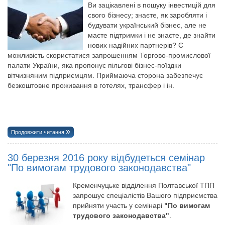
Ви зацікавлені в пошуку інвестицій для
свого бізнесу; знаєте, як заробляти і
будувати український бізнес, але не
маєте підтримки і не знаєте, де знайти
нових надійних партнерів? Є
можливість скористатися запрошенням Торгово-промислової
палати України, яка пропонує пільгові бізнес-поїздки
вітчизняним підприємцям. Приймаюча сторона забезпечує
безкоштовне проживання в готелях, трансфер і ін.
Продовжити читання
30 березня 2016 року відбудеться семінар
"По вимогам трудового законодавства"
Кременчуцьке відділення Полтавської ТПП
запрошує спеціалістів Вашого підприємства
прийняти участь у семінарі
"По вимогам
трудового законодавства"
.