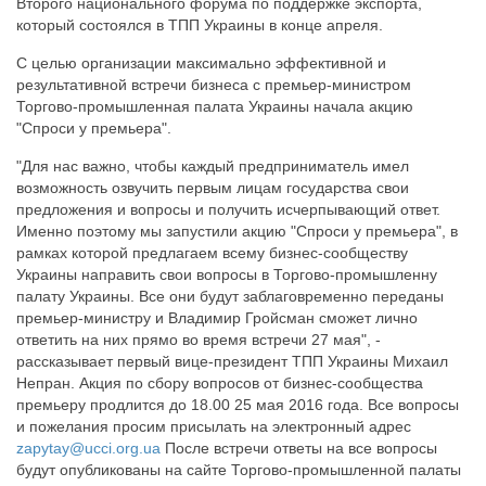
Второго национального форума по поддержке экспорта,
который состоялся в ТПП Украины в конце апреля.
С целью организации максимально эффективной и
результативной встречи бизнеса с премьер-министром
Торгово-промышленная палата Украины начала акцию
"Спроси у премьера".
"Для нас важно, чтобы каждый предприниматель имел
возможность озвучить первым лицам государства свои
предложения и вопросы и получить исчерпывающий ответ.
Именно поэтому мы запустили акцию "Спроси у премьера", в
рамках которой предлагаем всему бизнес-сообществу
Украины направить свои вопросы в Торгово-промышленну
палату Украины. Все они будут заблаговременно переданы
премьер-министру и Владимир Гройсман сможет лично
ответить на них прямо во время встречи 27 мая", -
рассказывает первый вице-президент ТПП Украины Михаил
Непран. Акция по сбору вопросов от бизнес-сообщества
премьеру продлится до 18.00 25 мая 2016 года. Все вопросы
и пожелания просим присылать на электронный адрес
zapytay@ucci.org.ua
После встречи ответы на все вопросы
будут опубликованы на сайте Торгово-промышленной палаты