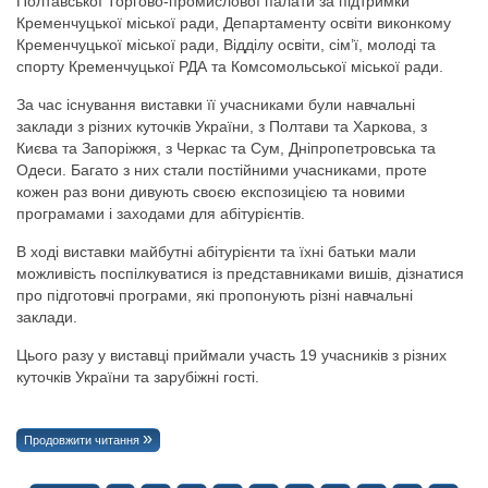
Полтавської Торгово-промислової палати за підтримки
Кременчуцької міської ради, Департаменту освіти виконкому
Кременчуцької міської ради, Відділу освіти, сім’ї, молоді та
спорту Кременчуцької РДА та Комсомольської міської ради.
За час існування виставки її учасниками були навчальні
заклади з різних куточків України, з Полтави та Харкова, з
Києва та Запоріжжя, з Черкас та Сум, Дніпропетровська та
Одеси. Багато з них стали постійними учасниками, проте
кожен раз вони дивують своєю експозицією та новими
програмами і заходами для абітурієнтів.
В ході виставки майбутні абітурієнти та їхні батьки мали
можливість поспілкуватися із представниками вишів, дізнатися
про підготовчі програми, які пропонують різні навчальні
заклади.
Цього разу у виставці приймали участь 19 учасників з різних
куточків України та зарубіжні гості.
Продовжити читання