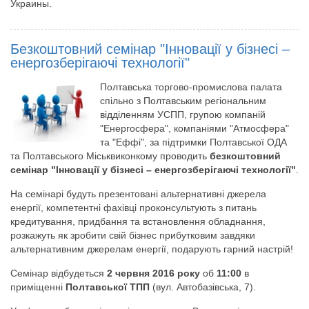
Украины.
Безкоштовний семінар "Інновації у бізнесі –
енергозберігаючі технології"
Полтавська торгово-промислова палата
спільно з Полтавським регіональним
відділенням УСПП, групою компаній
"Енергосфера", компаніями "Атмосфера"
та "Еффі", за підтримки Полтавської ОДА
та Полтавського Міськвиконкому проводить
безкоштовний
семінар "Інновації у бізнесі – енергозберігаючі технології"
.
На семінарі будуть презентовані альтернативні джерела
енергії, компетентні фахівці проконсультують з питань
кредитування, придбання та встановлення обладнання,
розкажуть як зробити свій бізнес прибутковим завдяки
альтернативним джерелам енергії, подарують гарний настрій!
Семінар відбудеться
2 червня 2016 року
об
11:00
в
приміщенні
Полтавської ТПП
(вул. Автобазівська, 7).