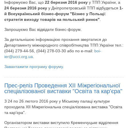
Інформуємо Вас, що
22 березня 2016 року
у ТПП України, а
24 березня 2016 року
у Дніпропетровській ТПП відбудеться
1-
й Всеукраїнський бізнес-форум "Бізнес у Польщі:
стратегія виходу товарів на польський ринок"
.
Запрошуємо Вас відвідати бізнес-форум.
За детальнішою інформацією прохання звертатися до
Департаменту міжнародного співробітництва ТПП України тел.:
(044) 279-44-56, (044) 278-03-30 або по e-mail:
boi-
ier@ucci.org.ua
.
Завантажити програму форуму.
Прес-реліз Проведення ХІІ Міжрегіональної
спеціалізованої виставки "Освіта та кар'єра"
З 24 по 26 лютого 2016 року у Міському палаці культури
проходила ХІІ Міжрегіональна спеціалізована виставка "Освіта
та кар'єра".
Організатором виставки виступило Кременчуцьке відділення