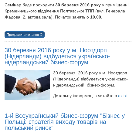
Семінар буде проходити
30 березня 2016 року
у приміщенні
Кременчуцького відділення Полтавської ТПП (вул. Генерала
Жадова, 2, актова зала). Початок занять о
10.00
.
Продовжити читання
30 березня 2016 року у м. Ноотдорп
(Нiдерланди) вiдбудеться українсько-
нiдерландський бiзнес-форум
30 березня 2016 року у м. Ноотдорп
(Нiдерланди) вiдбудеться українсько-
нiдерландський бiзнес-форум.
Детальну інформацію читайте в
ахіві
.
1-й Всеукраїнський бізнес-форум "Бізнес у
Польщі: стратегія виходу товарів на
польський ринок"