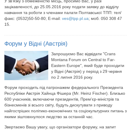
У зв'язку з обмеженістю місць, просимо Вас, у разі
зацікавленості, до 25.05.2016 року подати заявку до відділу
навчання та роботи з членами палати Полтавської ТПП: тел/
факс: (0532)50-50-80; Е-mail:
ves@tpp.pl.ua
; моб. 050 308 47
15.
Форум у Відні (Австрія)
Запрошуємо Вас відвідати "Crans
Montana Forum on Central to Far-
Eastern Europe", який буде проходити
у Відні (Австрія) у період з 29 червня
по 2 липня 2016 року.
Форум проходить під патронажем федерального Президента
Республіки Австрія Хайнца Фішера (Mr. Heinz Fischer). Близько
600 учасників, включаючи президентів, Прем'єр-міністрів та
бізнесменів зі всього світу, будуть дискутувати з приводу
найгостріших політико-економічних та соціокультурних питань з
якими зіштовхнулося людство за останній час.
Звертаємо Вашу увагу, що організатори форуму, на запит