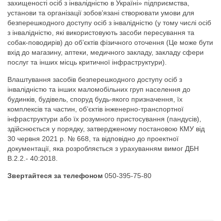
захищеності осіб з інвалідністю в Україні» підприємства,
установи та організації зобов’язані створювати умови для
безперешкодного доступу осіб з інвалідністю (у тому числі осіб
з інвалідністю, які використовують засоби пересування та
собак-поводирів) до об’єктів фізичного оточення (Це може бути
вхід до магазину, аптеки, медичного закладу, закладу сфери
послуг та інших місць критичної інфраструктури).
Влаштування засобів безперешкодного доступу осіб з
інвалідністю та інших маломобільних груп населення до
будинків, будівель, споруд будь-якого призначення, їх
комплексів та частин, об’єктів інженерно-транспортної
інфраструктури або їх розумного пристосування (пандусів),
здійснюється у порядку, затвердженому постановою КМУ від
30 червня 2021 р. № 668, та відповідно до проектної
документації, яка розробляється з урахуванням вимог ДБН
В.2.2.- 40:2018.
Звертайтеся за телефоном
050-395-75-80