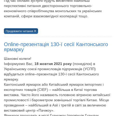
Під час онлайн зустрічі будуть висвітлені найбільш
перспективні питання двостороннього торговельно-
економічного співробітництва монгольских та українських
компаній, сфери взаємовигідної кооперації тощо.
Продовжити читання
Оnline-презентація 130-ї сесії Кантонського
ярмарку
Шановні колеги!
Інформуємо Вас,
18 жовтня 2021 року
(понеділок) в
Українському союзі промисловців підприємців (УСПП)
відбудеться online–презентація 130-ї сесії Кантонського
ярмарку.
Кантонський ярмарок або Китайський ярмарок імпортних і
експортних товарів (СIEF) – найбільша в Китаї торгова
виставка. Часто його називають головною вітриною китайської
промисловості і барометром зовнішньої торгівлі Китаю. Місце
проведення – найбільший в Азії і третій в світі за величиною
виставковий центр «Пачжоу».
Ярмарок проходить в місті Гуанчжоу (провінція Гуандун,