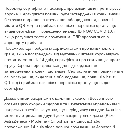
Перегляд сертифіката пасажира про вакцинацію проти вірусу
Корона. Сертифікати повинні бути затверджені в країні видачі,
без ознак стирання, закреслення a6o додавання, повинні
містити QR-код та приймаються після перевірки органу, що
видав сертифікат. Проведення аналізу ID NOW COVID 19, i
якщо результат тесту є позитивним, ПЛР проводиться в
аеропорту прибуття.
Пасажири, що прибули із сертифікатами про вакцинацію з
країн, які не постраждали від мутованих штамів коронавірусу
протягом останніх 14 днів, сертифікати про вакцинацію проти
вірусу Корона перевіряються для підтвердження/
затвердження в країні, що видає. Сертифікати не повинні мати
ознак стирання, видалення a6o додавання, повинні містити
QR-код i приймаються після перевірки органу, що видав
сертифікат.
Дозволеними вакцинами є вакцини, схвалені Всесвітньою
організацією охорони здоров'я та Єгипетським управлінням з
лікарських засобів, за умови, що період часу складає 14 днів з
моменту отримання другої дози вакцин у двох дозах (Pfizer -
AstraZeneca - Modema - Sinopharma - Sinovac) aбo
проходження 14 днів після першої дози вакцини Johnson &