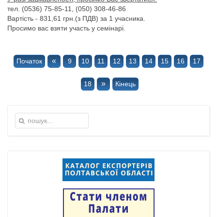
тел. (0536) 75-85-11, (050) 308-46-86
Вартість - 831,61 грн.(з ПДВ) за 1 учасника.
Просимо вас взяти участь у семінарі.
«
Початок
9
10
11
12
13
14
15
16
17
»
18
Кінець