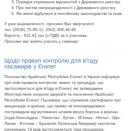
Порядок отримання відомостей з Державного реєстру.
Про листки непрацездатності з Державного реєстру.
Які зміни відбулися в пенсійному законодавстві,та інше.
У разі зацікавленості, просимо Вас звертатися:
тел. (0536) 75-85-11, (050) 308-46-86
Вартість - 831,61 грн.(з ПДВ) за 1 учасника.
Просимо вас взяти участь у семінарі.
Щодо правил контролю для в’їзду
пасажирів у Єгипет
Посольство Арабської Республіки Єгипет в Україні інформує
про нові правила контролю, вимог та процедур, що
застосовуються для в’їзду в Єгипет, які затверджені
Міністерством охорони здоров'я та населення Арабської
Республіки Єгипет. Пасажири, що отримали сертифікати про
вакцинацію в країнах, що прямо чи опосередковано
постраждали від мутованих штамів вірусу Корона в країнах
(Індія-Бангладеш - Пакистан - Бутан - М'янма - Непал - Шрі-
Ланка - В’єтнам – Бразилія-Латинська Америка) протягом
попередніх 14 днів застосовуються така процедура: