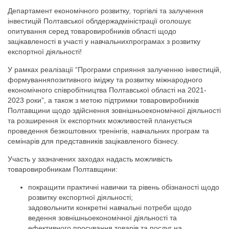
Департамент економічного розвитку, торгівлі та залучення
інвестицій Полтавської облдержадміністрації оголошує
опитування серед товаровиробників області щодо
зацікавленості в участі у навчальнихпрограмах з розвитку
експортної діяльності!
У рамках реалізації “Програми сприяння залученню інвестицій,
формуванняпозитивного іміджу та розвитку міжнародного
економічного співробітництва Полтавської області на 2021-
2023 роки”, а також з метою підтримки товаровиробників
Полтавщини щодо здійснення зовнішньоекономічної діяльності
та розширення їх експортних можливостей планується
проведення безкоштовних тренінгів, навчальних програм та
семінарів для представників зацікавленого бізнесу.
Участь у зазначених заходах надасть можливість
товаровиробникам Полтавщини:
покращити практичні навички та рівень обізнаності щодо
розвитку експортної діяльності;
задовольнити конкретні навчальні потреби щодо
ведення зовнішньоекономічної діяльності та
ефективного просування товарів та послуг на