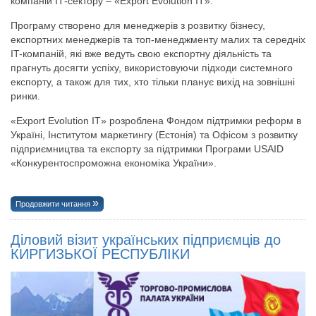
компаній ІТ-сектору – «Export Evolution IT».
Програму створено для менеджерів з розвитку бізнесу,
експортних менеджерів та топ-менеджменту малих та середніх
IT-компаній, які вже ведуть свою експортну діяльність та
прагнуть досягти успіху, використовуючи підходи системного
експорту, а також для тих, хто тільки планує вихід на зовнішні
ринки.
«Export Evolution IT» розроблена Фондом підтримки реформ в
Україні, Інститутом маркетингу (Естонія) та Офісом з розвитку
підприємництва та експорту за підтримки Програми USAID
«Конкурентоспроможна економіка України».
Продовжити читання
Діловий візит українських підприємців до
КИРГИЗЬКОЇ РЕСПУБЛІКИ