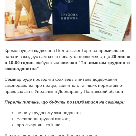
Кременчуцьке відділення Полтавської Торгово-промислової
палати засвідчує вам свою повагу та повідомляє, що
28 липня
о 10-00 годині
відбудеться
семінар "По вимогам трудового
законодавства"
.
Семінар буде проводити фахівець з питань додержання
законодавства про працю, зайнятість та інших нормативно-
правових актів Управління Держпраці у Полтавській області.
Перелік питань, що будуть розглядатися на семінарі:
зміни у трудовому законодавстві;
електронні трудові книжки;
про лікарняні, та інше.
У разі зацікавленості, просимо Вас звертатися: