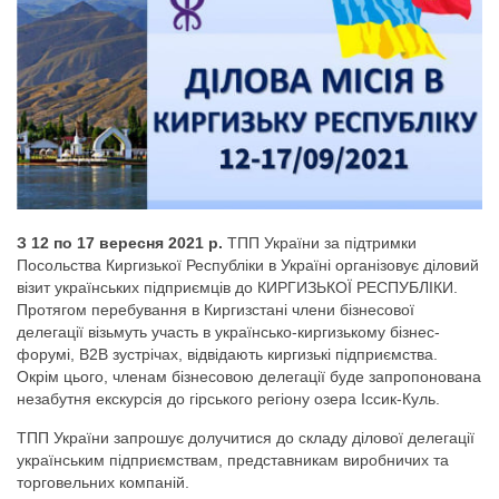
З 12 по 17 вересня 2021 р.
ТПП України за підтримки
Посольства Киргизької Республіки в Україні організовує діловий
візит українських підприємців до КИРГИЗЬКОЇ РЕСПУБЛІКИ.
Протягом перебування в Киргизстані члени бізнесової
делегації візьмуть участь в українсько-киргизькому бізнес-
форумі, В2В зустрічах, відвідають киргизькі підприємства.
Окрім цього, членам бізнесовою делегації буде запропонована
незабутня екскурсія до гірського регіону озера Іссик-Куль.
ТПП України запрошує долучитися до складу ділової делегації
українським підприємствам, представникам виробничих та
торговельних компаній.