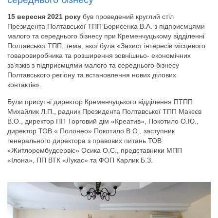
15 вересня 2021 року
був проведений круглий стіл
Президента Полтавської ТПП Борисенка В.А. з підприємцями
малого та середнього бізнесу при Кременчуцькому відділенні
Полтавської ТПП, тема, якої була «Захист інтересів місцевого
товаровиробника та розширення зовнішньо- економічних
зв’язків з підприємцями малого та середнього бізнесу
Полтавського регіону та встановлення нових ділових
контактів».
Були присутні директор Кременчуцького відділення ПТПП
Михайлик Л.П., радник Президента Полтавської ТПП Макєєв
В.О., директор ПП Торговий дім «Креатив», Покотило О.Ю.,
директор ТОВ « Полонео» Покотило В.О., заступник
генерального директора з правових питань ТОВ
«Житлорембудсервіс» Осика О.С., представники МПП
«Ілона», ПП ВТК «Лукас» та ФОП Карлик Б.З.