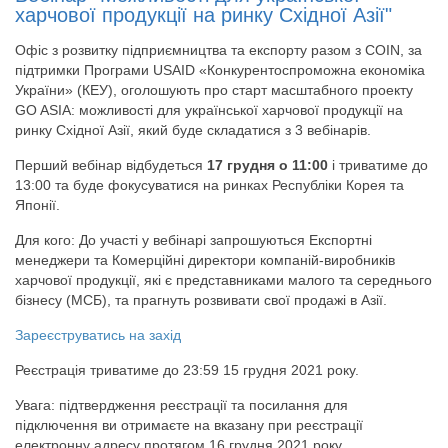
харчової продукції на ринку Східної Азії"
Офіс з розвитку підприємництва та експорту разом з COIN, за
підтримки Програми USAID «Конкурентоспроможна економіка
України» (КЕУ), оголошують про старт масштабного проекту
GO ASIA: можливості для української харчової продукції на
ринку Східної Азії, який буде складатися з 3 вебінарів.
Перший вебінар відбудеться
17 грудня о 11:00
і триватиме до
13:00 та буде фокусуватися на ринках Республіки Корея та
Японії.
Для кого: До участі у вебінарі запрошуються Експортні
менеджери та Комерційні директори компаній-виробників
харчової продукції, які є представниками малого та середнього
бізнесу (МСБ), та прагнуть розвивати свої продажі в Азії.
Зареєструватись на захід
Реєстрація триватиме до 23:59 15 грудня 2021 року.
Увага: підтвердження реєстрації та посилання для
підключення ви отримаєте на вказану при реєстрації
електронну адресу протягом 16 грудня 2021 року.