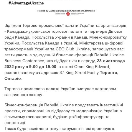
Від імені Торгово-промислової палати України та організаторів
- Канадсько-української торгової палати та партнерів Ділової
ради Канади, Посольства України в Канаді, Мінекономрозвитку
України, Посольства Канади в Україні, Міністерства цифрової
трансформації України та CEO Club Ukraine, запрошуємо вас
взяти участь в одноденній бізнес-конференції Rebuild Ukraine
Business Conference, яка відбудеться в середу,
23 листопада
2022 року з 9:00 до 19:00
. в готелі Omni King Edward,
розташованому за адресою 37 King Street East у
Торонто,
Онтаріо
.
Торгово-промислова палата України виступає партнером
зазначеного заходу.
Бізнес-конференція Rebuild Ukraine представить інвестиційні
проекти, спрямовані на відбудову та модернізацію України в
сільському господарстві, будівництві/інфраструктурі та
енергетиці.
Також буде висвітлено тему інструментів, які пропонують