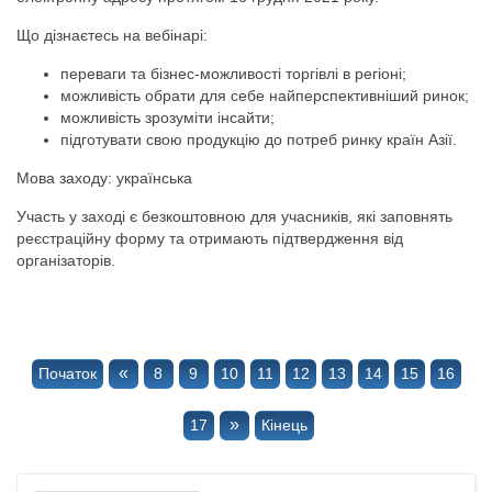
Що дізнаєтесь на вебінарі:
переваги та бізнес-можливості торгівлі в регіоні;
можливість обрати для себе найперспективніший ринок;
можливість зрозуміти інсайти;
підготувати свою продукцію до потреб ринку країн Азії.
Мова заходу: українська
Участь у заході є безкоштовною для учасників, які заповнять
реєстраційну форму та отримають підтвердження від
організаторів.
«
Початок
8
9
10
11
12
13
14
15
16
»
17
Кінець