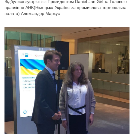
Відбулися зустрічі із з Президентом Daniel-Jan Girl та Головою
правління AHK(Німецько-Українська промислова-торговельна
палата) Александер Маркус.