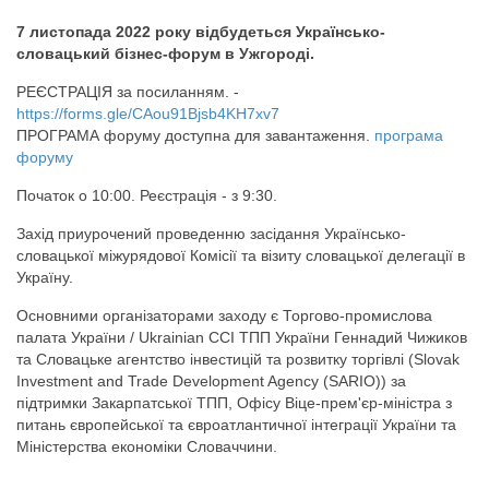
7 листопада 2022 року відбудеться Українсько-
словацький бізнес-форум в Ужгороді.
РЕЄСТРАЦІЯ за посиланням. -
https://forms.gle/CAou91Bjsb4KH7xv7
ПРОГРАМА форуму доступна для завантаження.
програма
форуму
Початок о 10:00. Реєстрація - з 9:30.
Захід приурочений проведенню засідання Українсько-
словацької міжурядової Комісії та візиту словацької делегації в
Україну.
Основними організаторами заходу є Торгово-промислова
палата України / Ukrainian CCI ТПП України Геннадий Чижиков
та Словацьке агентство інвестицій та розвитку торгівлі (Slovak
Investment and Trade Development Agency (SARIO)) за
підтримки Закарпатської ТПП, Офісу Віце-прем'єр-міністра з
питань європейської та євроатлантичної інтеграції України та
Міністерства економіки Словаччини.