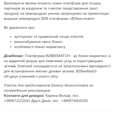
Враховуючи велику кількість нових платформ для пошуку
партнерів за кордоном та з метою представлення своєї
продукції на міжнародних ринках запрошуємо на презентацію-
воркшоп міжнародної B2B платформи «B2bee»match.
Ви дізнаєтеся про:
аутсорсинг та правильний пошук клієнтів;
масштабування свого бізнес;
особливості бізнес-маркетингу
Довідково:
Платформа B2BEEMATCH - це бізнес-маркетинг, а
не відкритий форум для невеликих угод та користувацьких
зв'язків. Компанії покладаються на запропоновані відповідності
для встановлення якісних ділових зв'язків. B2BeeMatch
об'єднує учасників з усього світу.
Участь для представників бізнесу безкоштовна за
попередньою реєстрацією.
Контакти для довідок:
Карина Вольф, тел.:
+380671122041 Дар’я Данік, тел.: +380974004100