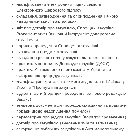
кваліфікований електронний підпис замість
Електронного цифрового підпису
складання, затвердження та оприлюднення Річного
плану закупівель і змін до ньог
звіт про договір про закупівлю, Спрощені закупівлі,
Prozorro-market (як новий інструмент допорогових
закупівель)
порядок проведення Спрощеної закупівлі
визначення предмета закупівлі
складання річного плану закупівель та змін до нього
практика моніторингу Держаудитслужби (ДАСУ)
практика Антимонопольного комітету України по
оскарженню процедур закупівель
кваліфікаційні критерії та вимоги згідно статті 17 Закону
України "Про публічні закупівлі"
відкриті торги (порядок проведення за новою редакцією
Закону)
тендерна документація (порядок складання та практичні
поради щодо недопущення помилок)
переговорна процедура закупівлі (порядок проведення)
договір про закупівлю (внесення змін та звітування)
оскарження публічних закупівель в Антимонопольному