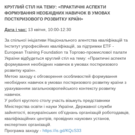
КРУГЛИЙ СТІЛ НА ТЕМУ: «ПРАКТИЧНІ АСПЕКТИ
ФОРМУВАННЯ НЕОБХІДНИХ НАВИЧОК В УМОВАХ
ПОСТКРИЗОВОГО РОЗВИТКУ КРАЇН»
Дата і час:
13 квітня, 10:00-12:30
За спільної ініціативи Національного агентства кваліфікацій та
Інститут упрофесійних кваліфікацій, за підтримки ETF -
European Training Foundation та Торгово-промислової палати
України відбудеться круглий стіл на тему: «Практичні аспекти
формування необхідних навичок в умовах посткризового
розвитку країн».
Метою заходу є обговорення особливостей формування
необхідних навичок в умовах посткризового розвитку країни з
урахуванням загальноєвропейського контексту розвитку
навичок.
У роботі круглого столу участь візьмуть представники
Міністерства освіти і науки України, Державної служби
зайнятості, всеукраїнських об’єднань організацій роботодавців,
кваліфікаційних центрів, провідних наукових установ,
експертних організацій.
Програма заходу -
https://is.gd/KQcS33