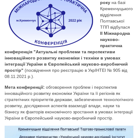
року
на базі
Кременчуцького
відділення
Полтавської
ТПП відбулася
ІІ Міжнародна
науково-
практична
конференція "Актуальні проблеми та перспективи
інноваційного розвитку економіки і техніки в умовах
інтеграції України в Європейський науково-виробничий
простір"
(посвідчення про реєстрацію в УкрІНТЕІ № 905 від
08.11.2021 р.).
Мета конференції:
обговорення проблем і перспектив
інноваційного розвитку економіки України та її регіонів як
стратегічних пріоритетів держави, забезпечення технологічного
розвитку, дослідження аспектів взаємодії влади, науки та
бізнесу як факторів економічного зростання в умовах інтеграції
України в Європейський науково-виробничий простір.