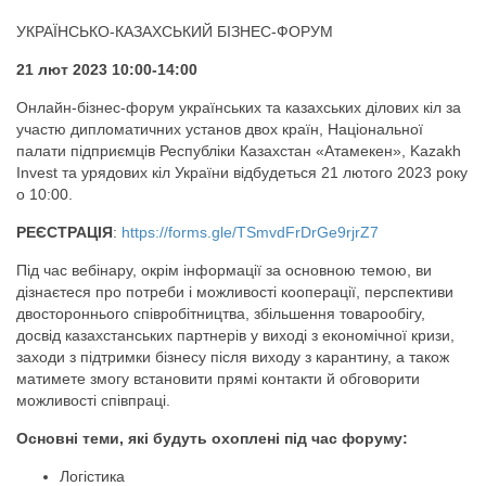
УКРАЇНСЬКО-КАЗАХСЬКИЙ БІЗНЕС-ФОРУМ
21 лют 2023 10:00-14:00
Онлайн-бізнес-форум українських та казахських ділових кіл за
участю дипломатичних установ двох країн, Національної
палати підприємців Республіки Казахстан «Атамекен», Kazakh
Invest та урядових кіл України відбудеться 21 лютого 2023 року
о 10:00.
РЕЄСТРАЦІЯ
:
https://forms.gle/TSmvdFrDrGe9rjrZ7
Під час вебінару, окрім інформації за основною темою, ви
дізнаєтеся про потреби і можливості кооперації, перспективи
двостороннього співробітництва, збільшення товарообігу,
досвід казахстанських партнерів у виході з економічної кризи,
заходи з підтримки бізнесу після виходу з карантину, а також
матимете змогу встановити прямі контакти й обговорити
можливості співпраці.
Основні теми, які будуть охоплені під час форуму:
Логістика