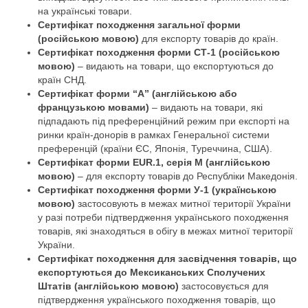
на українські товари.
Сертифікат походження загальної форми
(російською мовою)
для експорту товарів до країн.
Сертифікат походження форми СТ-1 (російською
мовою)
– видають на товари, що експортуються до
країн СНД.
Сертифікат форми “А” (англійською або
французькою мовами)
– видають на товари, які
підпадають під преференційний режим при експорті на
ринки країн-донорів в рамках Генеральної системи
преференцій (країни ЄС, Японія, Туреччина, США).
Сертифікат форми EUR.1, серія М (англійською
мовою)
– для експорту товарів до Республіки Македонія.
Сертифікат походження форми У-1 (українською
мовою)
застосовують в межах митної території України
у разі потреби підтвердження українського походження
товарів, які знаходяться в обігу в межах митної території
України.
Сертифікат походження для засвідчення товарів, що
експортуються до Мексиканських Сполучених
Штатів (англійською мовою)
застосовується для
підтвердження українського походження товарів, що