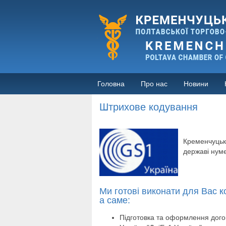
Головна
Про нас
Новини
Штрихове кодування
Кременчуцьке
державі нумер
Ми готові виконати для Вас к
а саме:
Підготовка та оформлення догов