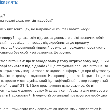
ікавлять:
ді?
на товарі захистом від підробок?
всіх цих тонкощах, не витрачаючи коштів і багато часу?
 товару?
- це вже всім відомо: за допомогою цієї позначки, облік
ваний, переміщення товару від виробництва до продажу -
чимо цей ефективний кінцевий результат, проходячи через касу у
кошиком без особливої затримки. Це зручно.
ється питанням:
що ж закодовано у тому штриховому коді? і чи
варі захистом від підробок?
Що стосується першого питання, то
в штриховому коді на товарі закодована інформація про ціну товару
ікацію чи країну походження. Насправді це не так. Штрихові коди, н
ів, просто містять унікальний ідентифікаційний номер товару, який
ої позиції GTIN. І його призначення дуже важливе, бо він
ентифікацію даного товару будь-де у світі. А вже із цим номером в
а чи Національній Нумеруючій організації пов’язується необхідна
ного штрихового коду декодується номер, який складається із