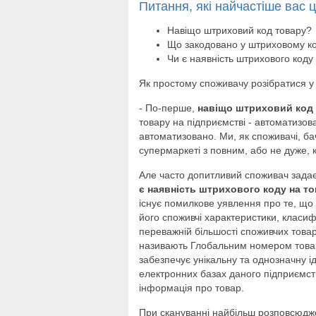
Питання, які найчастіше вас ц
Навіщо штриховий код товару?
Що закодовано у штриховому ко
Чи є наявність штрихового коду 
Як простому споживачу розібратися у 
- По-перше,
навіщо штриховий код
товару на підприємстві - автоматизо
автоматизовано. Ми, як споживачі, ба
супермаркеті з повним, або не дуже, 
Але часто допитливий споживач зада
є наявність штрихового коду на то
існує помилкове уявлення про те, що 
його споживчі характеристики, класиф
переважній більшості споживчих товар
називають Глобальним номером товарн
забезпечує унікальну та однозначну ід
електронних базах даного підприємств
інформація про товар.
При скануванні найбільш розповсюдже