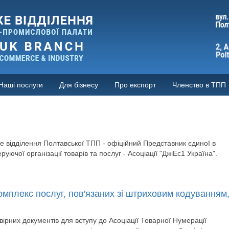
Наші послуги
Для бізнесу
Про експорт
Членство в ТПП
 відділення Полтавської ТПП - офіційний Представник єдиної в
уючої організації товарів та послуг - Асоціації "ДжіЕс1 Україна".
омплекс послуг, пов'язаних зі штриховим кодуванням
ірних документів для вступу до Асоціації Товарної Нумерації