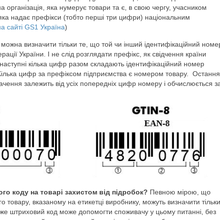
а організація, яка нумерує товари та є, в свою чергу, учасником
ї, яка надає префікси (тобто перші три цифри) національним
на сайті GS1 Україна
)
 можна визначити тільки те, що той чи інший ідентифікаційний номе
ції України. І не слід розглядати префікс, як свідчення країни
 наступні кілька цифр разом складають ідентифікаційний номер
 Кілька цифр за префіксом підприємства є номером товару. Остання
ачення залежить від усіх попередніх цифр номеру і обчислюється з
го коду на товарі захистом від підробок?
Певною мірою, що
о товару, вказаному на етикетці виробнику, можуть визначити тільк
як же штриховий код може допомогти споживачу у цьому питанні, без