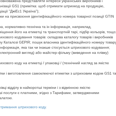
уповноважена представляти інтереси українських виробників і
ганізації GS1 (примітка: щоб отримати штрихкод на продукцію,
ації "ДжіЕс1 Україна");
и на присвоєння ідентифікаційного номера товарної позиції GTIN
а, нормативно-технічна та ін інформація, наприклад,
щення його на етикетці та транспортній тарі, підбір кольорів, тощо
ихового кодування товарів: складова каталогу товарів і виробників
му Каталозі GEPIR; пошук власника ідентифікаційного номеру товар
інформація, яка так чи інакше стосується штрихового кодування;
лектронний вигляд) або майстер-фільму (виведення на плівку)
хового коду на етикетці / упаковці / (технічний нагляд за якістю
тки і виготовлення самоклеючої етикетки з штриховим кодом GS1 т
ці відділу в найкоротші терміни і з відмінною якістю
наші послуги є платними, згідно з Тарифами, затвердженими
алатою.
отримання штрихового коду.