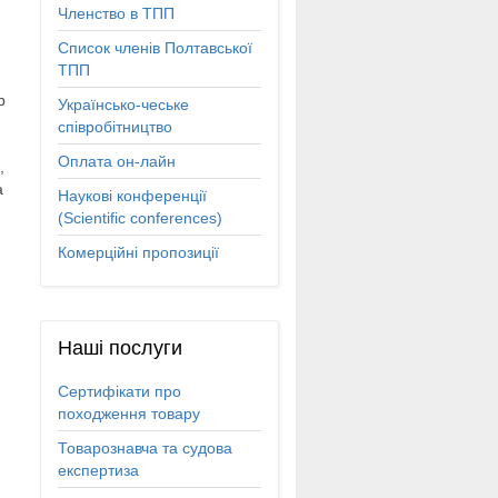
Членство в ТПП
Список членів Полтавської
ТПП
р
Українсько-чеське
співробітництво
Оплата он-лайн
,
а
Наукові конференції
(Scientific conferences)
Комерційні пропозиції
Наші
послуги
Сертифікати про
походження товару
Товарознавча та судова
и
експертиза