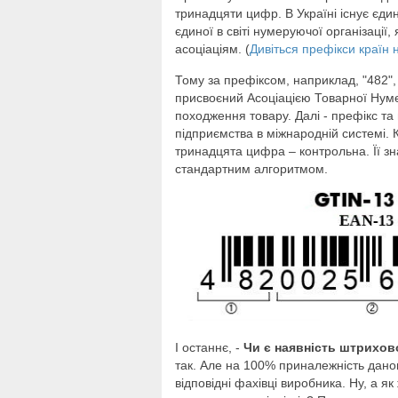
тринадцяти цифр. В Україні існує єдин
єдиної в світі нумеруючої організаці
асоціаціям. (
Дивіться префікси країн 
Тому за префіксом, наприклад, "482",
присвоєний Асоціацією Товарної Нумера
походження товару. Далі - префікс та
підприємства в міжнародній системі.
тринадцята цифра – контрольна. Її зн
стандартним алгоритмом.
І останнє, -
Чи є наявність штрихово
так. Але на 100% приналежність даног
відповідні фахівці виробника. Ну, а 