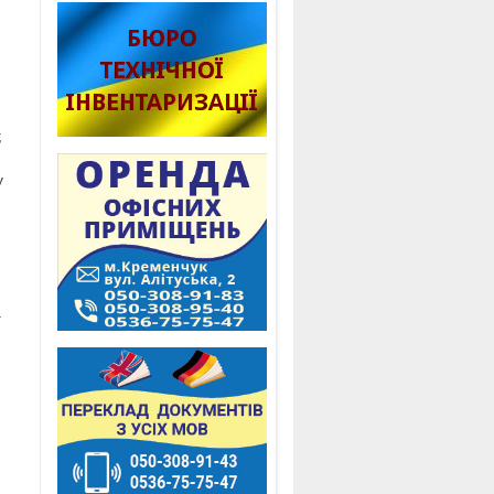
;
у
а