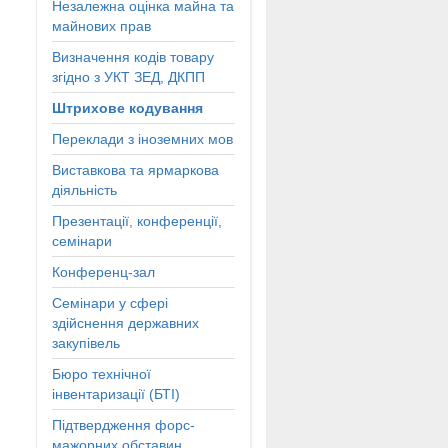
Незалежна оцінка майна та
майнових прав
Визначення кодів товару
згідно з УКТ ЗЕД, ДКПП
Штрихове кодування
Переклади з іноземних мов
Виставкова та ярмаркова
діяльність
Презентації, конференції,
семінари
Конференц-зал
Семінари у сфері
здійснення державних
закупівель
Бюро технічної
інвентаризації (БТІ)
Підтвердження форс-
мажорних обставин