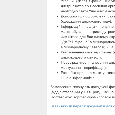
України "ДжіЕс1 Україна", яка 
дистриб'юторів у Всесвітній ор
необхідно стати Учасником асоці
Допомога при оформленні Заявк
(одержання штрихового коду);
Інформаційні послуги: популярн
масштабування штрихкоду, розмі
чим цікава для Вас система штр
"ДжіЕс1 Україна" в Міжнародно
в Міжнародному Каталозі; інша 
Виготовлення майстер-файлу (е
штрихкодового символу;
Перевірка якості нанесення штри
маркування - верифікація);
Розробка оригінал-макету етике
іншою інформацією.
Замовлення виконують досвідчені фахів
(відділ створений у 1997 року). Всі 
Полтавською торгово-промисловою п
Завантажити перелік документів для 