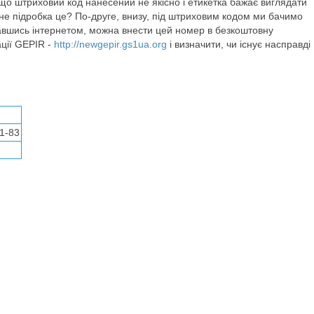
що штриховий код нанесений не якісно і етикетка бажає виглядати
и не підробка це? По-друге, внизу, під штриховим кодом ми бачимо
ставшись інтернетом, можна внести цей номер в безкоштовну
ції GEPIR -
http://newgepir.gs1ua.org
і визначити, чи існує насправді
1-83