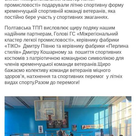
промисловості» подарували літню спортивну форму
кременчуцькій спортивній команді ветеранів, яка
постійно бере участь у спортивних змаганнях.
Полтавська ТПП висловлює щиру подяку нашим
надійним партнерам, Голові ГС «Міжрегіональний
кластер легкої промисловості», керівнику фабрики
«ТІКО» Дмитру Півню та керівнику фабрики «Перлина
стилів» Дмитру Кошарному за пошиття спортивних
костюмів з патріотичною командною символікою для
членів кременчуцької команди ветеранів.Щиро
бажаємо колективу команди ветеранів міцного
здоров’я, натхнення та спортивних перемог у літніх
видах спорту.Разом до перемоги!