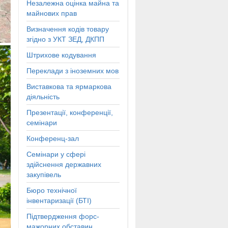
Незалежна оцінка майна та
майнових прав
Визначення кодів товару
згідно з УКТ ЗЕД, ДКПП
Штрихове кодування
Переклади з іноземних мов
Виставкова та ярмаркова
діяльність
Презентації, конференції,
семінари
Конференц-зал
Семінари у сфері
здійснення державних
закупівель
Бюро технічної
інвентаризації (БТІ)
Підтвердження форс-
мажорних обставин