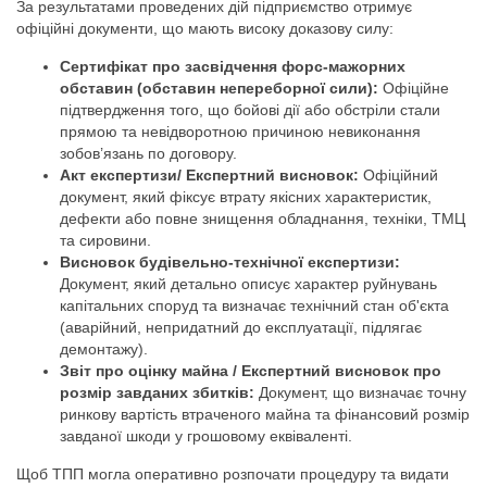
За результатами проведених дій підприємство отримує
офіційні документи, що мають високу доказову силу:
Сертифікат про засвідчення форс-мажорних
обставин (обставин непереборної сили):
Офіційне
підтвердження того, що бойові дії або обстріли стали
прямою та невідворотною причиною невиконання
зобов’язань по договору.
Акт експертизи
/ Експертний висновок
:
Офіційний
документ, який фіксує втрату якісних характеристик,
дефекти або повне знищення обладнання, техніки, ТМЦ
та сировини.
Висновок будівельно-технічної експертизи:
Документ, який детально описує характер руйнувань
капітальних споруд та визначає технічний стан об'єкта
(аварійний, непридатний до експлуатації, підлягає
демонтажу).
Звіт про оцінку майна / Експертний висновок про
розмір завданих збитків:
Документ, що визначає точну
ринкову вартість втраченого майна та фінансовий розмір
завданої шкоди у грошовому еквіваленті.
Щоб ТПП могла оперативно розпочати процедуру та видати