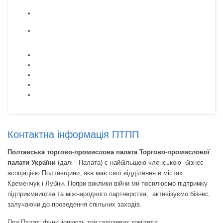
Контактна інформація ПТПП
Полтавська торгово-промислова палата Торгово-промислової
палати України
(далі - Палата) є найбільшою членською бізнес-
асоціацією Полтавщини, яка має свої відділення в містах
Кременчук і Лубни. Попри виклики війни ми посилюємо підтримку
підприємництва та міжнародного партнерства, активізуємо бізнес,
залучаючи до проведення спільних заходів.
При Палаті функціонують три галузевих комітети: