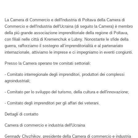
La Camera di Commercio e dell'Industria di Poltava della Camera di
Commercio e dell'Industria dell'Ucraina (di seguito la Camera) è membro
della più grande associazione imprenditoriale della regione di Poltava,
con filiali nelle città di Kremenchuk e Lubny. Nonostante le sfide della
guerra, rafforziamo il sostegno all’imprenditorialità e al partenariato
internazionale, attiviamo le imprese e ci impegniamo in eventi congiunti.
Presso la Camera operano tre comitati settoriali:
- Comitato interregionale degli imprenditori, produttori dei complessi
agroindustriali;
- Comitato per lo sviluppo del turismo, della cultura e dell'innovazione;
- Comitato degli imprenditori per gli affari dei veterani.
Dettagli di contatto
Camera di commercio e industria dell'Ucraina
Gennady Chyzhikov, presidente della Camera di commercio e industria