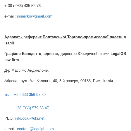
+ 38 ( 066) 435 52 76
e-mail:
innaivko@gmail.com
Адвокат - референт
Полтавської Торгово-промислової палати
в
Італії
Граціано Бенедетто
,
адвокат,
директор Юридичної фірми
LegalGB
law firm
Д-р Массімо Анджелоне,
Адреса:
вул. Альбалонга, 40, 3-й поверх, 00183, Рим, Італія
тел. +39 333 356 97 39
+38 (066) 579 53 47
PEO:
info.cciu@ukr.net
е-mail:
contatti@legalgb.com