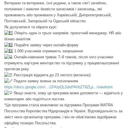
Ветерани та ветеранки, їхні родини, а також сім’ї загиблих,
полонених і зниклих безвісти захисників і захисниць, які
проживають або проживали у Харківській, Дніпропетровській,
Полтавській, Запорізькій та Одеській областях.
Як долучитися та обрати курс:
Оберіть один із трьох напрямів: проєктний менеджер, HR або
бізнес-аналітик
Подайте заявку через онлайн-форму
1 000 учасників отримають запрошення
Онлайн-навчання триває 7–8 тижнів, після чого учасники
отримують кар’єрне менторство та підтримку у працевлаштуванні
протягом року.
Реєстрація відкрита до 23 лютого (включно)
Подати заявку можна за посиланням
https://docs.google.com/.../1FAIpQLSdsPAVbZT8ZLp.../viewform
Якщо знаєте, кому ця програма може допомогти — відмітьте у
коментарях або поділіться постом.
*Ця програма стала можливою за підтримки Програми MATRA
Посольства Королівства Нідерландів в Україні. Відповідальність за
зміст несе організатор програми, і він не обов’язково відображає
офіційну позицію Посольства.