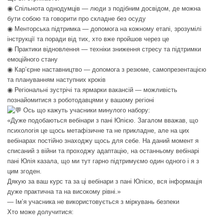
◉ Спільнота однодумців — люди з подібним досвідом, де можна
бути собою та говорити про складне без осуду
◉ Менторська підтримка — допомога на кожному етапі, зрозумілі
інструкції та поради від тих, хто вже пройшов через це
◉ Практики відновлення — техніки зниження стресу та підтримки
емоційного стану
◉ Кар’єрне наставництво — допомога з резюме, самопрезентацією
та плануванням наступних кроків
◉ Регіональні зустрічі та ярмарки вакансій — можливість
познайомитися з роботодавцями у вашому регіоні
Ось що кажуть учасники минулого набору:
«Дуже подобаються вебінари з пані Юлією. Загалом вважав, що
психологія це щось метафізичне та не прикладне, але на цих
вебінарах постійно знаходжу щось для себе. На даний момент я
списаний з війни та проходжу адаптацію, на останньому вебінарі
пані Юлія казала, що ми тут гарно підтримуємо один одного і я з
цим згоден.
Дякую за ваш курс та за ці вебінари з пані Юлією, вся інформація
дуже практична та на високому рівні.»
— Ім’я учасника не використовується з міркувань безпеки
Хто може долучитися: