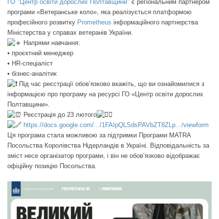
ГО "Центр освіти дорослих Полтавщини"
є регіональним партнером
програми «Ветеранське коло», яка реалізується платформою
професійного розвитку
Prometheus
інформаційного партнерства
Міністерства у справах ветеранів України.
Напрями навчання:
• проєктний менеджер
• HR-спеціаліст
• бізнес-аналітик
Під час реєстрації обов’язково вкажіть, що ви ознайомилися з
інформацією про програму на ресурсі ГО «Центр освіти дорослих
Полтавщини».
Реєстрація до 23 лютого
https://docs.google.com/.../1FAIpQLSdsPAVbZT8ZLp.../viewform
Ця програма стала можливою за підтримки Програми MATRA
Посольства Королівства Нідерландів в Україні. Відповідальність за
зміст несе організатор програми, і він не обов’язково відображає
офіційну позицію Посольства.