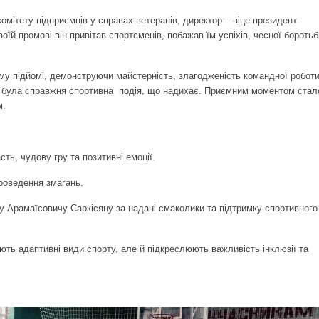
тету підприємців у справах ветеранів, директор – віце президент
й промові він привітав спортсменів, побажав їм успіхів, чесної боротьб
підйомі, демонструючи майстерність, злагодженість командної робот
е була справжня спортивна подія, що надихає. Приємним моментом стал
м.
ь, чудову гру та позитивні емоції.
проведення змагань.
 Арамаїсовичу Саркісяну за надані смаколики та підтримку спортивного
адаптивні види спорту, але й підкреслюють важливість інклюзії та