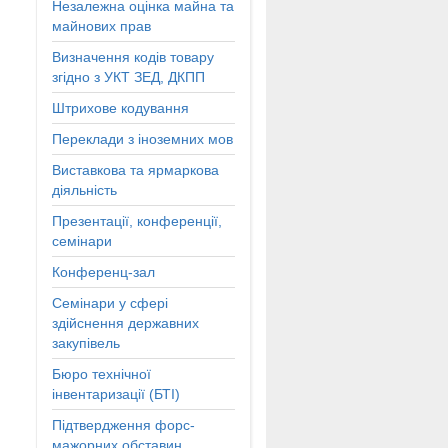
Незалежна оцінка майна та
майнових прав
Визначення кодів товару
згідно з УКТ ЗЕД, ДКПП
Штрихове кодування
Переклади з іноземних мов
Виставкова та ярмаркова
діяльність
Презентації, конференції,
семінари
Конференц-зал
Семінари у сфері
здійснення державних
закупівель
Бюро технічної
інвентаризації (БТІ)
Підтвердження форс-
мажорних обставин