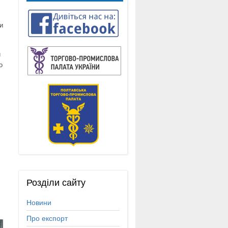
и
и
о
Розділи
сайту
Новини
Про експорт