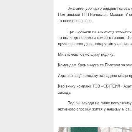
Змагання урочисто відкрив Голова комі
Полтавської ТПП Вячеслав Макеєв. У свої
та нових звершень.
Ігри пройшли на високому емоційному 
та волю до перемоги кожного гравця. Ц
вручення солодких подарунків учасника
Ми висловлюємо щиру подяку:
Командам Кременчука та Полтави за участ
Адміністрації коледжу за надане місце 
Керівнику компанії ТОВ «СВІТЕЙЛ» Азату
заходу.
Подібні заходи не лише популяризують 
активного способу життя у нашому місті.