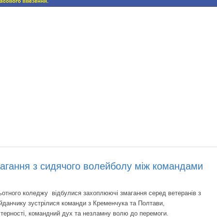
магання з сидячого волейболу між командами
ного коледжу відбулися захоплюючі змагання серед ветеранів з
йданчику зустрілися команди з Кременчука та Полтави,
терності, командний дух та незламну волю до перемоги.