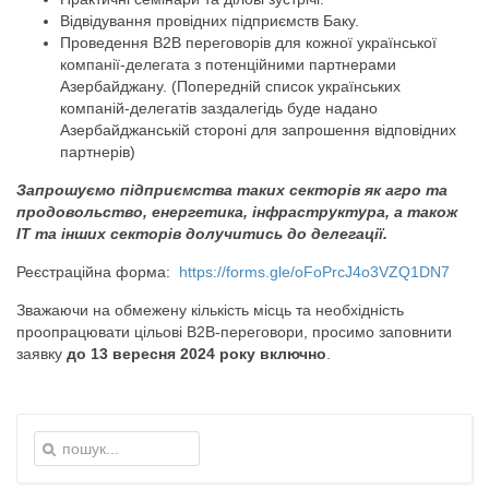
Відвідування провідних підприємств Баку.
Проведення B2B переговорів для кожної української
компанії-делегата з потенційними партнерами
Азербайджану. (Попередній список українських
компаній-делегатів заздалегідь буде надано
Азербайджанській стороні для запрошення відповідних
партнерів)
Запрошуємо підприємства таких секторів як агро та
продовольство, енергетика, інфраструктура, а також
ІТ та інших секторів долучитись до делегації.
Реєстраційна форма:
https://forms.gle/oFoPrcJ4o3VZQ1DN7
Зважаючи на обмежену кількість місць та необхідність
проопрацювати цільові В2В-переговори, просимо заповнити
заявку
до 13 вересня 2024 року включно
.