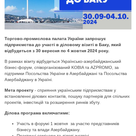
Торгово-промислова палата України запрошує
підприємства до участі в діловому візиті в Баку, який
відбудеться з 30 вересня по 4 жовтня 2024 року.
В рамках візиту відбудеться Українсько-азербайджанський
бізнес-форум, співорганізований KOBIA та AZPROMO, за
підтримки Посольства України в Азербайджані та Посольства
Азербайджану в Україні.
Мета проекту
- сприяння українським підприємствам у
встановленні ділових контактів, пошуку партнерів для спільних
проектів, інвестицій та розширення ринків збуту.
Ділова програма включатиме:
Участь в форумі 1 жовтня за участю представників
бізнесу та влади Азербайджану.
Практичні семінари та ділові зустрічі.