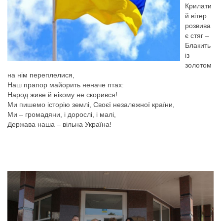
Крилати
й вітер
розвива
є стяг –
Блакить
із
золотом
на нім переплелися,
Наш прапор майорить неначе птах:
Народ живе й нікому не скорився!
Ми пишемо історію землі, Своєї незалежної країни,
Ми – громадяни, і дорослі, і малі,
Держава наша – вільна Україна!