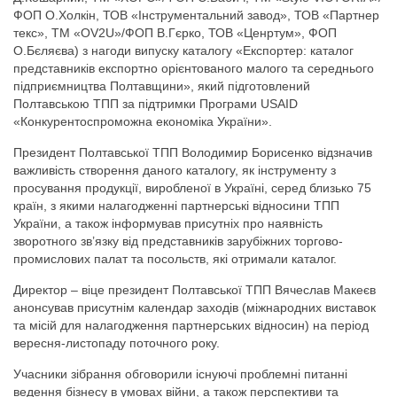
ФОП О.Холкін, ТОВ «Інструментальний завод», ТОВ «Партнер
текс», ТМ «OV2U»/ФОП В.Гєрко, ТОВ «Ценртум», ФОП
О.Бєляєва) з нагоди випуску каталогу «Експортер: каталог
представників експортно орієнтованого малого та середнього
підприємництва Полтавщини», який підготовлений
Полтавською ТПП за підтримки Програми USAID
«Конкурентоспроможна економіка України».
Президент Полтавської ТПП Володимир Борисенко відзначив
важливість створення даного каталогу, як інструменту з
просування продукції, виробленої в Україні, серед близько 75
країн, з якими налагодженні партнерські відносини ТПП
України, а також інформував присутніх про наявність
зворотного зв’язку від представників зарубіжних торгово-
промислових палат та посольств, які отримали каталог.
Директор – віце президент Полтавської ТПП Вячеслав Макеєв
анонсував присутнім календар заходів (міжнародних виставок
та місій для налагодження партнерських відносин) на період
вересня-листопаду поточного року.
Учасники зібрання обговорили існуючі проблемні питанні
ведення бізнесу в умовах війни, а також перспективи та