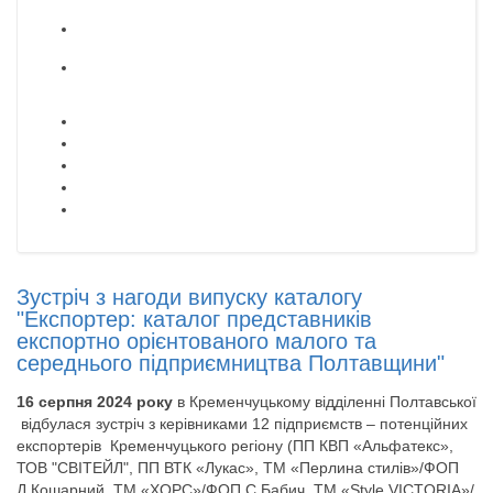
Зустріч з нагоди випуску каталогу
"Експортер: каталог представників
експортно орієнтованого малого та
середнього підприємництва Полтавщини"
16 серпня 2024 року
в Кременчуцькому відділенні Полтавської
відбулася зустріч з керівниками 12 підприємств – потенційних
експортерів Кременчуцького регіону (ПП КВП «Альфатекс»,
ТОВ "СВІТЕЙЛ", ПП ВТК «Лукас», ТМ «Перлина стилів»/ФОП
Д.Кошарний, ТМ «ХОРС»/ФОП С.Бабич, ТМ «Style VICTORIA»/