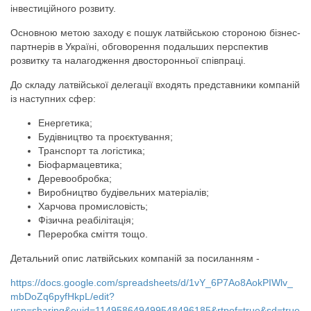
інвестиційного розвиту.
Основною метою заходу є пошук латвійською стороною бізнес-
партнерів в Україні, обговорення подальших перспектив
розвитку та налагодження двосторонньої співпраці.
До складу латвійської делегації входять представники компаній
із наступних сфер:
Енергетика;
Будівництво та проєктування;
Транспорт та логістика;
Біофармацевтика;
Деревообробка;
Виробництво будівельних матеріалів;
Харчова промисловість;
Фізична реабілітація;
Переробка сміття тощо.
Детальний опис латвійських компаній за посиланням -
https://docs.google.com/spreadsheets/d/1vY_6P7Ao8AokPIWlv_
mbDoZq6pyfHkpL/edit?
usp=sharing&ouid=114958649499548496185&rtpof=true&sd=true