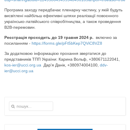
Програма заходу передбачає пленарну частину, у якій будуть
висвітлені найбільш ефективні шляхи реалізації повоєнного
українсько-латвійського співробітництва, а також проведення
В2В-перемовин.
Реєстрація проходить до 19 травня 2024 р.
включно за
посиланням -
https://forms.gle/pFt5bKep7QViC8VZ8
За додатковою інформацією прохання звертатися до
представників ТПП України: Карина Вольф, +380671122041,
kos-ier@ucci.org.ua
Дар'я Данік, +380974004100,
ddv-
ier@ucci.org.ua