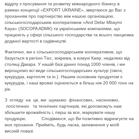
відділу з просування та розвитку міжнародного бізнесу в
рамках концепції «EXPORT UKRAINE», звертаюся до Вас з
проханням про партнерство між нашою організацією,
сільськогосподарським кооперативом «And Defar Mbaymi
Kaya» (SOCOPA ADMK) та українськими компаніями, що
працюють у сфері сільського господарства та всього ланцюжка
доданої вартості в садівництві.
Фактично, ми є сільськогосподарським кооперативом, що
базується в регіоні Тієс, зокрема, в комуні Каяр, недалеко від
столиці Дакара. У нашій базі даних понад 1000 членів, і ми
вирощуємо всі види сільськогосподарських культур (овочі,
кукурудза, картопля та ін.). Нашим основним продуктом є
кукурудза, і наші врожаї оцінюються в більш ніж 20 000 тонн на
рік.
З огляду на це, ми шукаємо фінансових, насіннєвих,
логістичних та технічних партнерів, які допоможуть нам
збільшити врожайність і, перш за все, маркувати нашу
продукцію. Сподіваюся, що Ви позитивно відреагуєте на
моє прохання. Прийміть, будь ласка, запевнення у моїй
високій повазі.