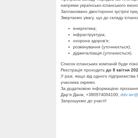
напрями українсько-іспанського економ
Заплановано двосторонні зустрічі пре
Звертаємо увагу, що до складу іспанс
енергетика;
інфраструктура;
охорона здоров’я;
розмінування (уточнюється);
діджиталізація (уточнюється).
Список іспанських компаній буде піз
Реєстрація проходить
до 8 квітня 20
У разі, якщо від одного підприємства
учасника окремо.
За додатковою інформацією прохання
Дар’я Данік, +380974004100,
ddv-ier@
Запрошуємо до участі!