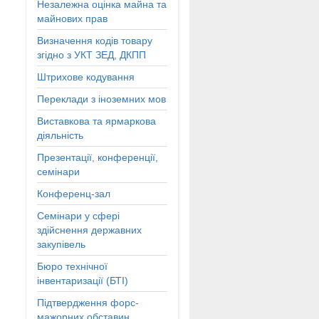
Незалежна оцінка майна та
майнових прав
Визначення кодів товару
згідно з УКТ ЗЕД, ДКПП
Штрихове кодування
Переклади з іноземних мов
Виставкова та ярмаркова
діяльність
Презентації, конференції,
семінари
Конференц-зал
Семінари у сфері
здійснення державних
закупівель
Бюро технічної
інвентаризації (БТІ)
Підтвердження форс-
мажорних обставин