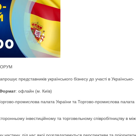
ФОРУМ
прошує представників українського бізнесу до участі в Українсько-
Формат
: офлайн (м. Київ)
оргово-промислова палата України та Торгово-промислова палата
торонньому інвестиційному та торговельному співробітництву в між
частину, під час якої розглядатимуться перспективи та пріоритетн