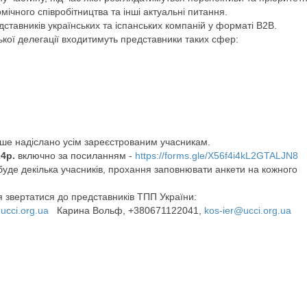
ічного співробітництва та інші актуальні питання.
дставників українських та іспанських компаній у форматі В2В.
ької делегації входитимуть представники таких сфер:
ніше надіслано усім зареєстрованим учасникам.
24р.
включно за посиланням -
https://forms.gle/X56f4i4kL2GTALJN8
 буде декілька учасників, прохання заповнювати анкети на кожного
 звертатися до представників ТПП України:
ucci.org.ua
Карина Вольф, +380671122041,
kos-ier@ucci.org.ua