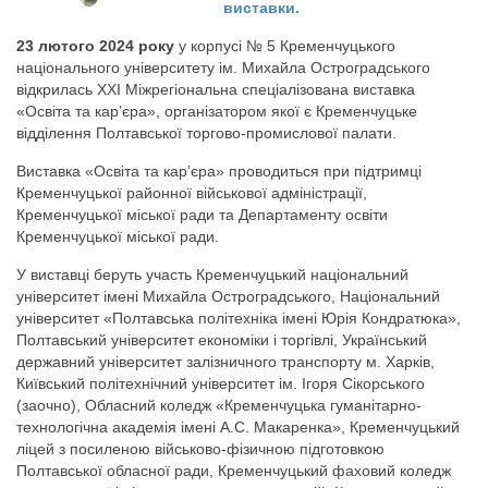
виставки.
23 лютого 2024 року
у корпусі № 5 Кременчуцького
національного університету ім. Михайла Остроградського
відкрилась ХХІ Міжрегіональна спеціалізована виставка
«Освіта та кар’єра», організатором якої є Кременчуцьке
відділення Полтавської торгово-промислової палати.
Виставка «Освіта та кар’єра» проводиться при підтримці
Кременчуцької районної військової адміністрації,
Кременчуцької міської ради та Департаменту освіти
Кременчуцької міської ради.
У виставці беруть участь Кременчуцький національний
університет імені Михайла Остроградського, Національний
університет «Полтавська політехніка імені Юрія Кондратюка»,
Полтавський університет економіки і торгівлі, Український
державний університет залізничного транспорту м. Харків,
Київський політехнічний університет ім. Ігоря Сікорського
(заочно), Обласний коледж «Кременчуцька гуманітарно-
технологічна академія імені А.С. Макаренка», Кременчуцький
ліцей з посиленою військово-фізичною підготовкою
Полтавської обласної ради, Кременчуцький фаховий коледж