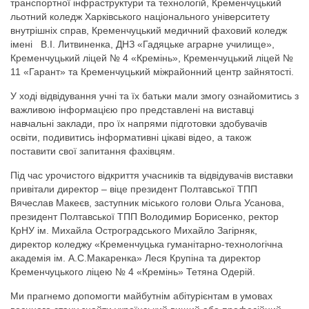
транспортної інфраструктури та технологій, Кременчуцький
льотний коледж Харківського національного університету
внутрішніх справ, Кременчуцький медичний фаховий коледж
імені В.І. Литвиненка, ДНЗ «Гадяцьке аграрне училище»,
Кременчуцький ліцей № 4 «Кремінь», Кременчуцький ліцей №
11 «Гарант» та Кременчуцький міжрайонний центр зайнятості.
У ході відвідування учні та їх батьки мали змогу ознайомитись з
важливою інформацією про представлені на виставці
навчальні заклади, про їх напрями підготовки здобувачів
освіти, подивитись інформативні цікаві відео, а також
поставити свої запитання фахівцям.
Під час урочистого відкриття учасників та відвідувачів виставки
привітали директор – віце президент Полтавської ТПП
Вячеслав Макеєв, заступник міського голови Ольга Усанова,
президент Полтавської ТПП Володимир Борисенко, ректор
КрНУ ім. Михайла Остроградського Михайло Загірняк,
директор коледжу «Кременчуцька гуманітарно-технологічна
академія ім. А.С.Макаренка» Леся Крупіна та директор
Кременчуцького ліцею № 4 «Кремінь» Тетяна Одерій.
Ми прагнемо допомогти майбутнім абітурієнтам в умовах