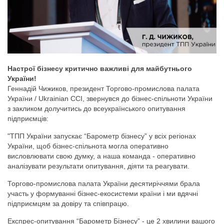
Настрої бізнесу критично важливі для майбутнього
України!
Геннадій Чижиков, президент Торгово-промислова палата
України / Ukrainian CCI, звернувся до бізнес-спільноти України
з закликом долучитись до всеукраїнського опитування
підприємців:
"ТПП України запускає “Барометр бізнесу” у всіх регіонах
України, щоб бізнес-спільнота могла оперативно
висловлювати свою думку, а наша команда - оперативно
аналізувати результати опитування, діяти та реагувати.
Торгово-промислова палата України десятиріччями брала
участь у формуванні бізнес-екосистеми країни і ми вдячні
підприємцям за довіру та співпрацю.
Експрес-опитування “Барометр Бізнесу” - це 2 хвилини вашого