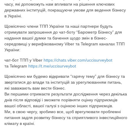
часу, які допоможуть нам впливати на рішення ключових
державних інституцій, покращуючи умови для ведення бізнесу
в Україні.
Щомісячно члени ТПП України та наші партнери будуть
отримувати запрошення до чат-боту “Барометр Бізнесу” для
надання вашої думки та бачення щодо змін в бізнес-
середовищі у верифікованому Viber та Telegram каналах ТПП
України:
чат-бот ТПП у Viber
https://chats.viber.com/uccisurveybot
та Telegram
https://t.me/uccisurveybot
Щомісячно ми будемо відкривати “гарячу тему” для бізнесу та
звертатися до влади та інституцій за урегулюванням питань,
які заважають вам вести бізнес.
Ви першими отримаєте результати дослідження через декілька
днів після відповіді і зможете порівняти оцінку підприємців
вашої області, вашої галузі з оцінкою інших підприємців.
Ми, в свою чергу, зробимо все, щоб врегулювати проблемні
питання задля розвитку бізнесу та сприятливого інвестиційного
клімату в країні.