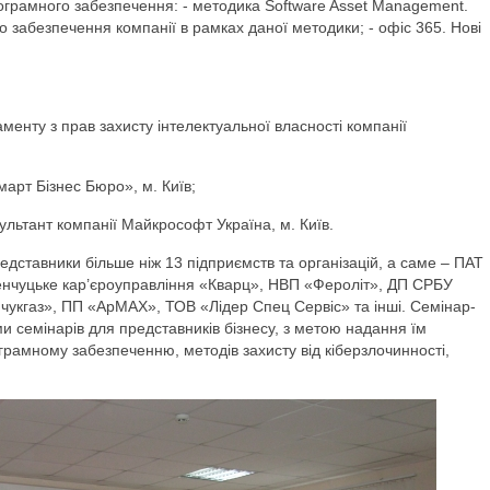
ограмного забезпечення: - методика Software Asset Management.
 забезпечення компанії в рамках даної методики; - офіс 365. Нові
менту з прав захисту інтелектуальної власності компанії
арт Бізнес Бюро», м. Київ;
ультант компанії Майкрософт Україна, м. Київ.
едставники більше ніж 13 підприємств та організацій, а саме – ПАТ
нчуцьке кар’єроуправління «Кварц», НВП «Фероліт», ДП СРБУ
укгаз», ПП «АрМАХ», ТОВ «Лідер Спец Сервіс» та інші. Семінар-
 семінарів для представників бізнесу, з метою надання їм
грамному забезпеченню, методів захисту від кіберзлочинності,