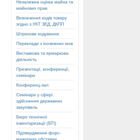
Незалежна оцінка майна та
майнових прав
Визначення кодів товару
згідно з УКТ ЗЕД, ДКПП
Штрихове кодування
Переклади з іноземних мов
Виставкова та ярмаркова
діяльність
Презентації, конференції,
семінари
Конференц-зал
Семінари у сфері
здійснення державних
закупівель
Бюро технічної
інвентаризації (БТІ)
Підтвердження форс-
мажорних обставин