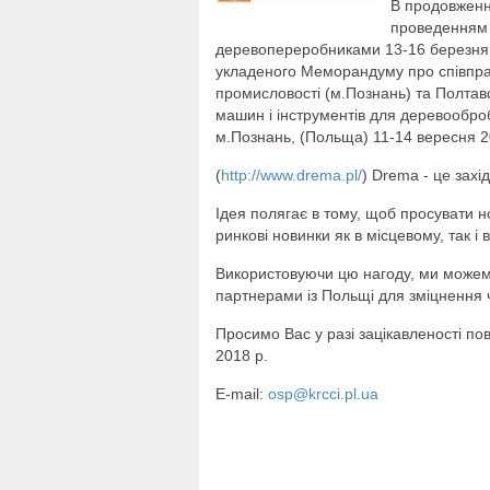
В продовженн
проведенням д
деревопереробниками 13-16 березня в
укладеного Меморандуму про співпр
промисловості (м.Познань) та Полтав
машин і інструментів для деревообро
м.Познань, (Польща) 11-14 вересня 2
(
http://www.drema.pl/
) Drema - це захі
Ідея полягає в тому, щоб просувати н
ринкові новинки як в місцевому, так і
Використовуючи цю нагоду, ми можемо 
партнерами із Польщі для зміцнення ч
Просимо Вас у разі зацікавленості по
2018 р.
E-mail:
osp@krcci.pl.ua