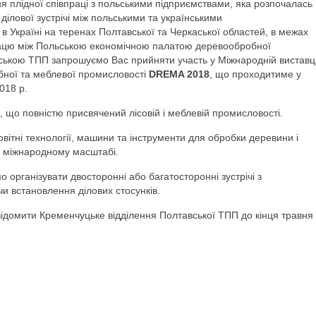
я плідної співпраці з польськими підприємствами, яка розпочалась
ілової зустрічі між польськими та українськими
 Україні на теренах Полтавської та Черкаської областей, в межах
ацю між Польською економічною палатою деревообробної
ською ТПП запрошуємо Вас прийняти участь у Міжнародній виставц
бної та меблевої промисловості
DREMA 2018
, що проходитиме у
018 р.
д, що повністю присвячений лісовій і меблевій промисловості.
овітні технології, машини та інструменти для обробки деревини і
 в міжнародному масштабі.
організувати двосторонні або багатосторонні зустрічі з
и встановлення ділових стосунків.
відомити Кременчуцьке відділення Полтавської ТПП до кінця травня