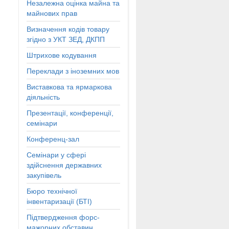
Незалежна оцінка майна та
майнових прав
Визначення кодів товару
згідно з УКТ ЗЕД, ДКПП
Штрихове кодування
Переклади з іноземних мов
Виставкова та ярмаркова
діяльність
Презентації, конференції,
семінари
Конференц-зал
Семінари у сфері
здійснення державних
закупівель
Бюро технічної
інвентаризації (БТІ)
Підтвердження форс-
мажорних обставин