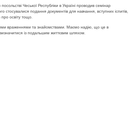
 посольстві Чеської Республіки в Україні проводив семінар
ого стосувалися подання документів для навчання, вступних іспитів,
 про освіту тощо.
авими враженнями та знайомствами. Маємо надію, що це в
визначитися із подальшим життєвим шляхом.