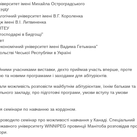
іверситет імені Михайла Остроградського
 НАУ
огічний університет імені В.Г. Короленка
 імені В.І. Литвиненка
КНТЕУ
осподаркі в Бидгощі"
ет
економічний університет імені Вадима Гетьмана"
льстві Чеської Республіки в Україні
ійними учасниками виставки, дехто приймав участь вперше, проте
єю та новими програмами і заходами для абітурієнтів.
али можливість розповісти майбутнім абітурієнтам, їхнім батькам та
льного закладу, про підготовчі програми, умови вступу та умови
ся семінари по навчанню за кордоном.
роводило семінар про можливості навчання у Канаді. Спеціальний
ержавного університету WINNIPEG провинції Манітоба розповідав пр
ори.