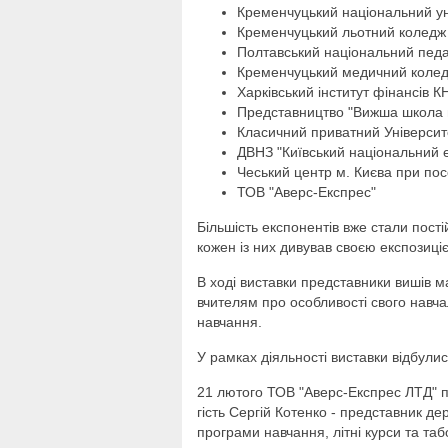
Кременчуцький національний ун
Кременчуцький льотний коледж
Полтавський національний педаг
Кременчуцький медичний коледж
Харківський інститут фінансів 
Представництво "Вижша школа г
Класичний приватний Університ
ДВНЗ "Київський національний 
Чеський центр м. Києва при посо
ТОВ "Аверс-Експрес"
Більшість експонентів вже стали пост
кожен із них дивував своєю експозиці
В ході виставки представники вишів м
вчителям про особливості свого навча
навчання.
У рамках діяльності виставки відбули
21 лютого ТОВ "Аверс-Експрес ЛТД" п
гість Сергій Котенко - представник д
програми навчання, літні курси та таб