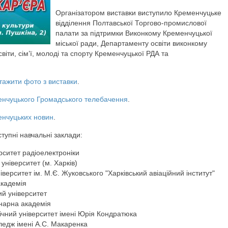
Організатором виставки виступило Кременчуцьке
відділення Полтавської Торгово-промислової
палати за підтримки Виконкому Кременчуцької
міської ради, Департаменту освіти виконкому
світи, сім’ї, молоді та спорту Кременчуцької РДА та
тажити фото з виставки
.
енчуцького Громадського телебачення
.
енчуцьких новин
.
ступні навчальні заклади:
рситет радіоелектроніки
ніверситет (м. Харків)
ерситет ім. М.Є. Жуковського "Харківський авіаційний інститут"
академія
й університет
нарна академія
ічний університет імені Юрія Кондратюка
ледж імені А.С. Макаренка