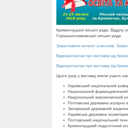
Кременчуцької міської ради, Відділу о
Горішньоплавнівської міської ради.
Завантажити каталог учасників
.
Заван
Відеорепортаж про виставку від Крем
Відеорепортаж про виставку від Крем
Цього разу у виставці взяли участь на
Харківський національний уніве
Національний фармацевтичний у
Національний аерокосмічний унів
Полтавська державна аграрна 
Запорізький державний медични
Харківська державна зооветери
Полтавський національний техн
Кременчуцький педагогічний ко