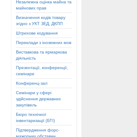
Незалежна оцінка майна та
майнових прав
Визначення кодів товару
згідно з УКТ ЗЕД, ДКПП
Штрихове кодування
Переклади з іноземних мов
Виставкова та ярмаркова
діяльність
Презентації, конференції,
семінари
Конференц-зал
Семінари у сфері
здійснення державних
закупівель
Бюро технічної
інвентаризації (БТІ)
Підтвердження форс-
мажорних обставин