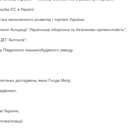
цтва ЄС в Україні;
стра економічного розвитку і торгівлі України;
іння Асоціації “Українська оборонна та безпекова промисловість”;
 ДП "Антонов";
р Південного машинобудівного заводу.
атегічних досліджень імені Голди Меїр;
адвокасі;
ів України;
томатизації;