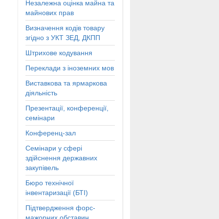
Незалежна оцінка майна та
майнових прав
Визначення кодів товару
згідно з УКТ ЗЕД, ДКПП
Штрихове кодування
Переклади з іноземних мов
Виставкова та ярмаркова
діяльність
Презентації, конференції,
семінари
Конференц-зал
Семінари у сфері
здійснення державних
закупівель
Бюро технічної
інвентаризації (БТІ)
Підтвердження форс-
мажорних обставин