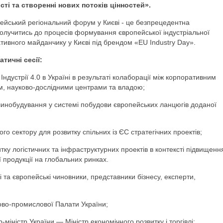
сті та створенні нових потоків цінностей».
ейський регіональний форум у Києві - це безпрецедентна
долучитись до процесів формування європейської індустріальної
ативного майданчику у Києві під брендом «EU Industry Day».
тичні сесії:
Індустрії 4.0 в Україні в результаті колаборації між корпоративним
м, науково-дослідними центрами та владою;
инобудування у системі побудови європейських ланцюгів доданої
го сектору для розвитку спільних із ЄС стратегічних проектів;
тку логістичних та інфраструктурних проектів в контексті підвищенн
 продукції на глобальних ринках.
кі та європейські чиновники, представники бізнесу, експерти,
ово-промислової Палати України;
міністр України — Міністр економічного розвитку і торгівлі;