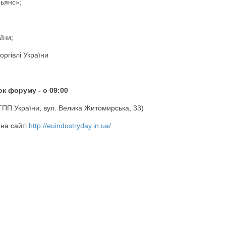
льянс»;
їни;
оргівлі України
ок форуму - о 09:00
ТПП України, вул. Велика Житомирська, 33)
 на сайті
http://euindustryday.in.ua/