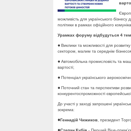
варто
Європ
можливість для українського бізнесу 
політики в рамках офіційного комунік
Урамках форуму відбудуться 4 тема
Виклики та можливості для розвитку 
●
сектором, малим та середнім бізнесо
Автомобільна промисловість та маш
●
вартості;
Потенціал українського аерокосмічно
●
Поточний стан та перспективи розви
●
конкурентоспроможності європейської
До участі у заході запрошені українсь
зокрема:
Геннадій Чижиков
, президент Торг
●
Степан Кубів
- Перший Віце-прем’єр-
●