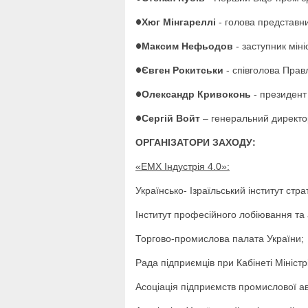
Хюг Мінгареллі
- голова представни
●
Максим Нефьодов
- заступник міні
●
Євген Рокитськи
- співголова Правл
●
Олександр Кривоконь
- президент
●
Сергій Войт
– генеральний директо
●
ОРГАНІЗАТОРИ ЗАХОДУ:
«ЕМХ Індустрія 4.0»:
Українсько- Ізраїльський інститут стр
Інститут професійного лобіювання та 
Торгово-промислова палата України;
Рада підприємців при Кабінеті Міністр
Асоціація підприємств промислової ав