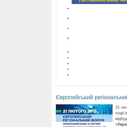
Європейський регіональн
21 лют
події 
відбу
«Укра