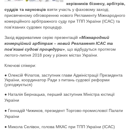
керівників бізнесу, арбітрів,
суддів та науковців
взяти участь у фаховому заході,
присвяченому обговоренню нового Регламенту Міжнародного
комерційного арбітражного суду при ТПП України (ICAC) та
пов’язаних судових процедур.
Захід відкриватиме серію презентацій
«Міжнародний
комерційний арбітраж – новий Регламент ICAC та
пов’язані судові процедури»
, що відбудуться протягом
лютого-липня 2018 року у різних містах України.
Ключові спікери:
●
Олексій Філатов, заступник глави Адміністрації Президента
України, координатор Ради з питань судової реформи
(узгоджується)
●
Наталія Бернацька, перший заступник Міністра юстиції
України
●
Геннадій Чижиков, президент Торгово-промислової Палати
України
●
Микола Селівон, голова МКАС при ТПП України (ICAC)