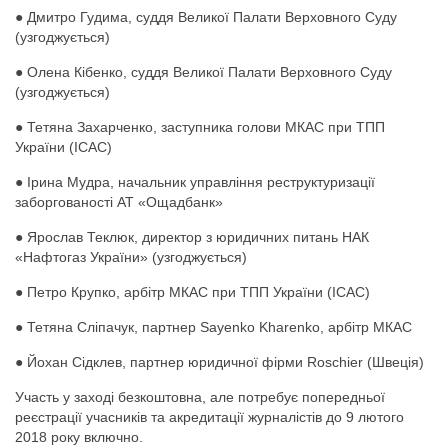
●
Дмитро Гудима, суддя Великої Палати Верховного Суду
(узгоджується)
●
Олена Кібенко, суддя Великої Палати Верховного Суду
(узгоджується)
●
Тетяна Захарченко, заступника голови МКАС при ТПП
України (ICAC)
●
Ірина Мудра, начальник управління реструктуризації
заборгованості АТ «Ощадбанк»
●
Ярослав Теклюк, директор з юридичних питань НАК
«Нафтогаз України» (узгоджується)
●
Петро Крупко, арбітр МКАС при ТПП України (ICAC)
●
Тетяна Сліпачук, партнер Sayenko Kharenko, арбітр МКАС
●
Йохан Сідклев, партнер юридичної фірми Roschier (Швеція)
Участь у заході безкоштовна, але потребує попередньої
реєстрації учасників та акредитації журналістів до 9 лютого
2018 року включно.