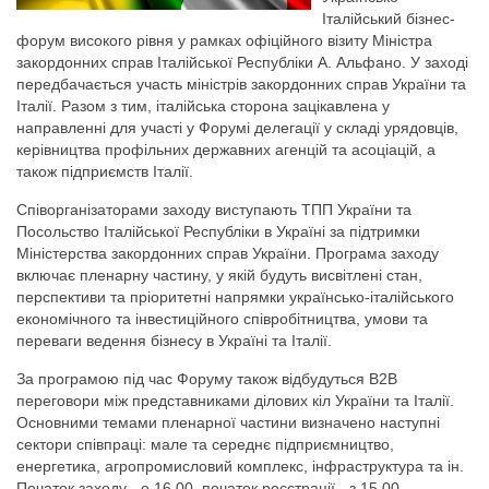
Італійський бізнес-
форум високого рівня у рамках офіційного візиту Міністра
закордонних справ Італійської Республіки А. Альфано. У заході
передбачається участь міністрів закордонних справ України та
Італії. Разом з тим, італійська сторона зацікавлена у
направленні для участі у Форумі делегації у складі урядовців,
керівництва профільних державних агенцій та асоціацій, а
також підприємств Італії.
Співорганізаторами заходу виступають ТПП України та
Посольство Італійської Республіки в Україні за підтримки
Міністерства закордонних справ України. Програма заходу
включає пленарну частину, у якій будуть висвітлені стан,
перспективи та пріоритетні напрямки українсько-італійського
економічного та інвестиційного співробітництва, умови та
переваги ведення бізнесу в Україні та Італії.
За програмою під час Форуму також відбудуться В2В
переговори між представниками ділових кіл України та Італії.
Основними темами пленарної частини визначено наступні
сектори співпраці: мале та середнє підприємництво,
енергетика, агропромисловий комплекс, інфраструктура та ін.
Початок заходу - о 16.00, початок реєстрації - з 15.00.