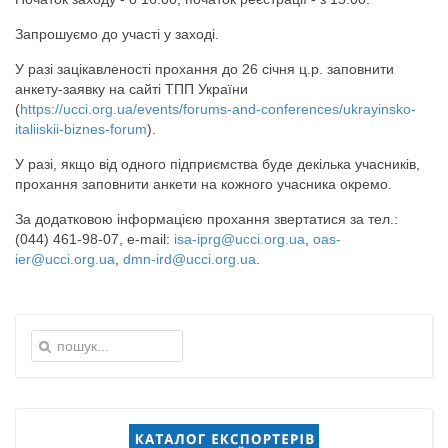
Запрошуємо до участі у заході.
У разі зацікавленості прохання до 26 січня ц.р. заповнити
анкету-заявку на сайті ТПП України
(
https://ucci.org.ua/events/forums-and-conferences/ukrayinsko-
italiiskii-biznes-forum
).
У разі, якщо від одного підприємства буде декілька учасників,
прохання заповнити анкети на кожного учасника окремо.
За додатковою інформацією прохання звертатися за тел.:
(044) 461-98-07, e-mail:
isa-iprg@ucci.org.ua
,
oas-
ier@ucci.org.ua
,
dmn-ird@ucci.org.ua
.